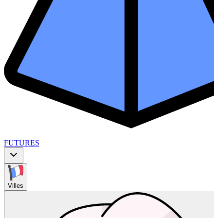
FUTURES
Villes