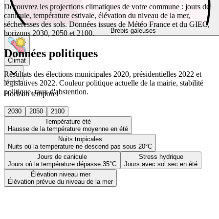
Découvrez les projections climatiques de votre commune : jours de
canicule, température estivale, élévation du niveau de la mer,
sécheresses des sols. Données issues de Météo France et du GIEC,
Brebis galeuses
horizons 2030, 2050 et 2100.
Données politiques
Climat
Résultats des élections municipales 2020, présidentielles 2022 et
législatives 2022. Couleur politique actuelle de la mairie, stabilité
politique, taux d'abstention.
Horizon temporel
2030
2050
2100
Température été
Hausse de la température moyenne en été
Nuits tropicales
Nuits où la température ne descend pas sous 20°C
Jours de canicule
Stress hydrique
Jours où la température dépasse 35°C
Jours avec sol sec en été
Élévation niveau mer
Élévation prévue du niveau de la mer