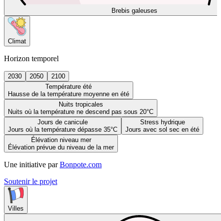
Brebis galeuses
Climat
Horizon temporel
2030
2050
2100
Température été
Hausse de la température moyenne en été
Nuits tropicales
Nuits où la température ne descend pas sous 20°C
Jours de canicule
Stress hydrique
Jours où la température dépasse 35°C
Jours avec sol sec en été
Élévation niveau mer
Élévation prévue du niveau de la mer
Une initiative par
Bonpote.com
Soutenir le projet
Villes