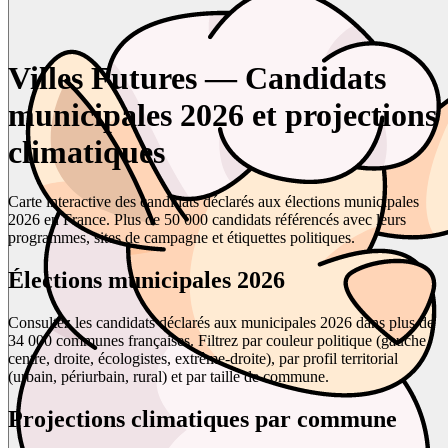
Villes Futures — Candidats
municipales 2026 et projections
climatiques
Carte interactive des candidats déclarés aux élections municipales
2026 en France. Plus de 50 000 candidats référencés avec leurs
programmes, sites de campagne et étiquettes politiques.
Élections municipales 2026
Consultez les candidats déclarés aux municipales 2026 dans plus de
34 000 communes françaises. Filtrez par couleur politique (gauche,
centre, droite, écologistes, extrême-droite), par profil territorial
(urbain, périurbain, rural) et par taille de commune.
Projections climatiques par commune