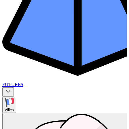
FUTURES
Villes