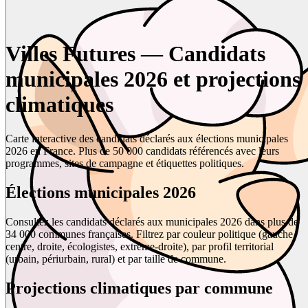
Villes Futures — Candidats
municipales 2026 et projections
climatiques
Carte interactive des candidats déclarés aux élections municipales
2026 en France. Plus de 50 000 candidats référencés avec leurs
programmes, sites de campagne et étiquettes politiques.
Élections municipales 2026
Consultez les candidats déclarés aux municipales 2026 dans plus de
34 000 communes françaises. Filtrez par couleur politique (gauche,
centre, droite, écologistes, extrême-droite), par profil territorial
(urbain, périurbain, rural) et par taille de commune.
Projections climatiques par commune