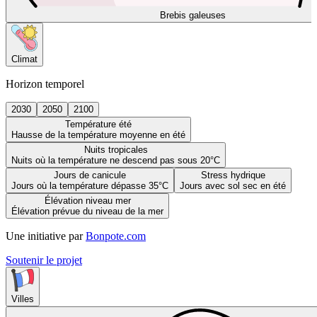
Brebis galeuses
Climat
Horizon temporel
2030
2050
2100
Température été
Hausse de la température moyenne en été
Nuits tropicales
Nuits où la température ne descend pas sous 20°C
Jours de canicule
Stress hydrique
Jours où la température dépasse 35°C
Jours avec sol sec en été
Élévation niveau mer
Élévation prévue du niveau de la mer
Une initiative par
Bonpote.com
Soutenir le projet
Villes