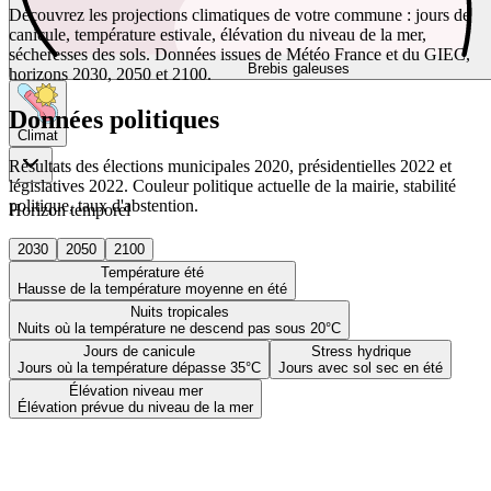
Découvrez les projections climatiques de votre commune : jours de
canicule, température estivale, élévation du niveau de la mer,
sécheresses des sols. Données issues de Météo France et du GIEC,
Brebis galeuses
horizons 2030, 2050 et 2100.
Données politiques
Climat
Résultats des élections municipales 2020, présidentielles 2022 et
législatives 2022. Couleur politique actuelle de la mairie, stabilité
politique, taux d'abstention.
Horizon temporel
2030
2050
2100
Température été
Hausse de la température moyenne en été
Nuits tropicales
Nuits où la température ne descend pas sous 20°C
Jours de canicule
Stress hydrique
Jours où la température dépasse 35°C
Jours avec sol sec en été
Élévation niveau mer
Élévation prévue du niveau de la mer