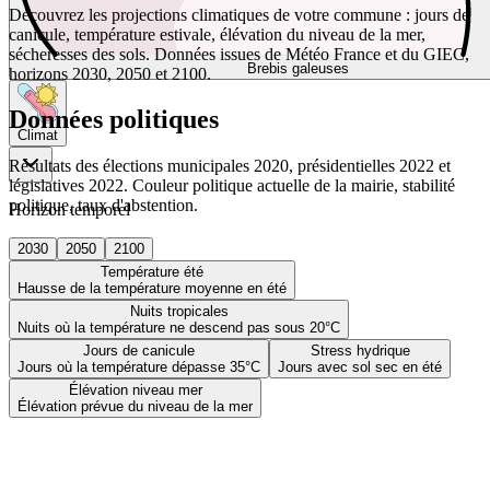
Découvrez les projections climatiques de votre commune : jours de
canicule, température estivale, élévation du niveau de la mer,
sécheresses des sols. Données issues de Météo France et du GIEC,
Brebis galeuses
horizons 2030, 2050 et 2100.
Données politiques
Climat
Résultats des élections municipales 2020, présidentielles 2022 et
législatives 2022. Couleur politique actuelle de la mairie, stabilité
politique, taux d'abstention.
Horizon temporel
2030
2050
2100
Température été
Hausse de la température moyenne en été
Nuits tropicales
Nuits où la température ne descend pas sous 20°C
Jours de canicule
Stress hydrique
Jours où la température dépasse 35°C
Jours avec sol sec en été
Élévation niveau mer
Élévation prévue du niveau de la mer