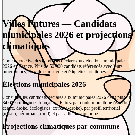
Villes Futures — Candidats
municipales 2026 et projections
climatiques
Carte interactive des candidats déclarés aux élections municipales
2026 en France. Plus de 50 000 candidats référencés avec leurs
programmes, sites de campagne et étiquettes politiques.
Élections municipales 2026
Consultez les candidats déclarés aux municipales 2026 dans plus de
34 000 communes françaises. Filtrez par couleur politique (gauche,
centre, droite, écologistes, extrême-droite), par profil territorial
(urbain, périurbain, rural) et par taille de commune.
Projections climatiques par commune