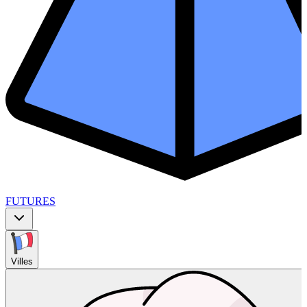
FUTURES
Villes