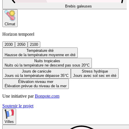
Brebis galeuses
Climat
Horizon temporel
2030
2050
2100
Température été
Hausse de la température moyenne en été
Nuits tropicales
Nuits où la température ne descend pas sous 20°C
Jours de canicule
Stress hydrique
Jours où la température dépasse 35°C
Jours avec sol sec en été
Élévation niveau mer
Élévation prévue du niveau de la mer
Une initiative par
Bonpote.com
Soutenir le projet
Villes