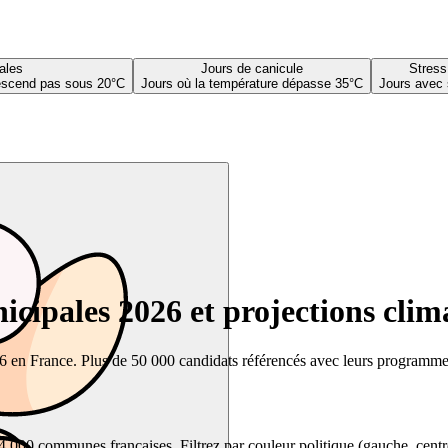
ales
Jours de canicule
Stress
descend pas sous 20°C
Jours où la température dépasse 35°C
Jours avec 
cipales 2026 et projections clim
26 en France. Plus de 50 000 candidats référencés avec leurs programmes,
00 communes françaises. Filtrez par couleur politique (gauche, centre, dr