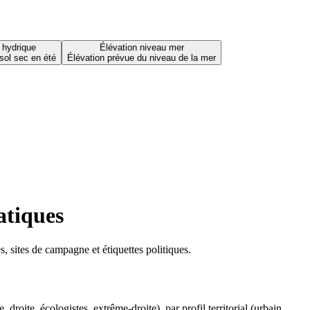
 hydrique
Élévation niveau mer
sol sec en été
Élévation prévue du niveau de la mer
atiques
 sites de campagne et étiquettes politiques.
oite, écologistes, extrême-droite), par profil territorial (urbain,