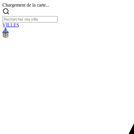
Chargement de la carte...
VILLES