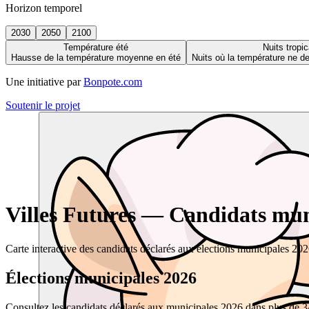
Horizon temporel
2030
2050
2100
Température été
Nuits tropic
Hausse de la température moyenne en été
Nuits où la température ne 
Une initiative par
Bonpote.com
Soutenir le projet
Villes Futures — Candidats muni
Carte interactive des candidats déclarés aux élections municipales 20
Élections municipales 2026
Consultez les candidats déclarés aux municipales 2026 dans plus de 34 0