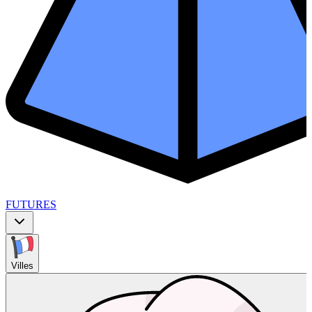
FUTURES
Villes