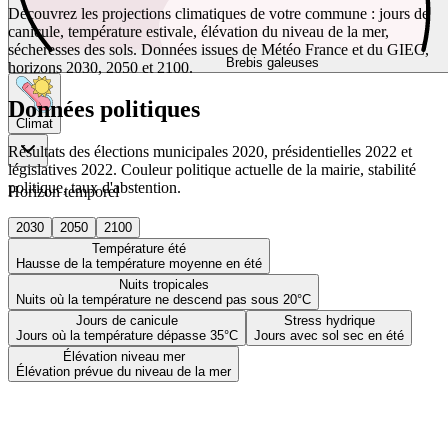
Découvrez les projections climatiques de votre commune : jours de
canicule, température estivale, élévation du niveau de la mer,
sécheresses des sols. Données issues de Météo France et du GIEC,
Brebis galeuses
horizons 2030, 2050 et 2100.
Données politiques
Climat
Résultats des élections municipales 2020, présidentielles 2022 et
législatives 2022. Couleur politique actuelle de la mairie, stabilité
politique, taux d'abstention.
Horizon temporel
2030
2050
2100
Température été
Hausse de la température moyenne en été
Nuits tropicales
Nuits où la température ne descend pas sous 20°C
Jours de canicule
Stress hydrique
Jours où la température dépasse 35°C
Jours avec sol sec en été
Élévation niveau mer
Élévation prévue du niveau de la mer