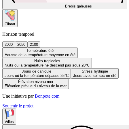
Brebis galeuses
Climat
Horizon temporel
2030
2050
2100
Température été
Hausse de la température moyenne en été
Nuits tropicales
Nuits où la température ne descend pas sous 20°C
Jours de canicule
Stress hydrique
Jours où la température dépasse 35°C
Jours avec sol sec en été
Élévation niveau mer
Élévation prévue du niveau de la mer
Une initiative par
Bonpote.com
Soutenir le projet
Villes