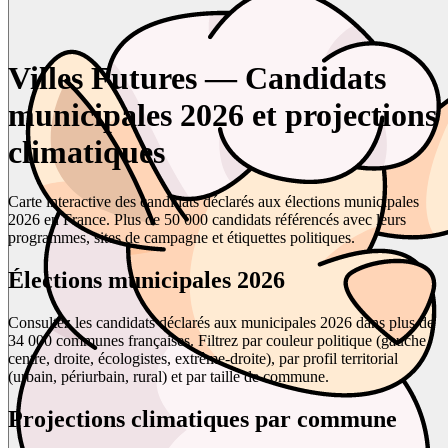
Villes Futures — Candidats
municipales 2026 et projections
climatiques
Carte interactive des candidats déclarés aux élections municipales
2026 en France. Plus de 50 000 candidats référencés avec leurs
programmes, sites de campagne et étiquettes politiques.
Élections municipales 2026
Consultez les candidats déclarés aux municipales 2026 dans plus de
34 000 communes françaises. Filtrez par couleur politique (gauche,
centre, droite, écologistes, extrême-droite), par profil territorial
(urbain, périurbain, rural) et par taille de commune.
Projections climatiques par commune