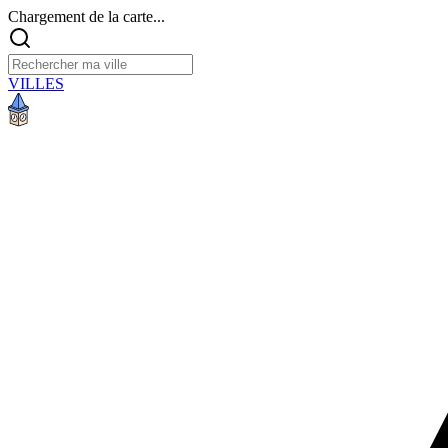
Chargement de la carte...
VILLES