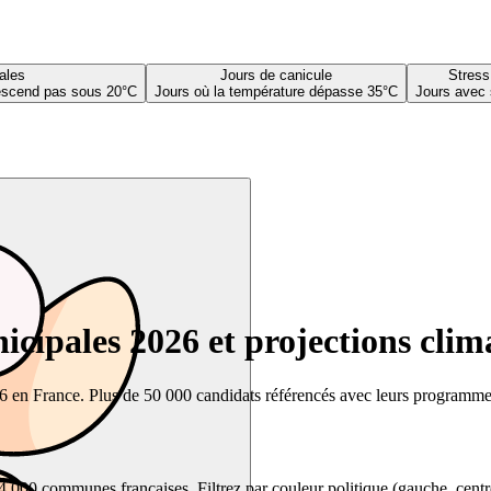
ales
Jours de canicule
Stress
descend pas sous 20°C
Jours où la température dépasse 35°C
Jours avec 
cipales 2026 et projections clim
26 en France. Plus de 50 000 candidats référencés avec leurs programmes,
00 communes françaises. Filtrez par couleur politique (gauche, centre, dr