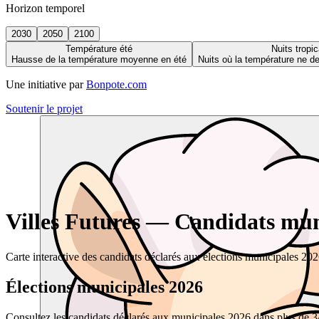
Horizon temporel
2030
2050
2100
Température été
Nuits tropic
Hausse de la température moyenne en été
Nuits où la température ne 
Une initiative par
Bonpote.com
Soutenir le projet
Villes Futures — Candidats muni
Carte interactive des candidats déclarés aux élections municipales 20
Élections municipales 2026
Consultez les candidats déclarés aux municipales 2026 dans plus de 34 0