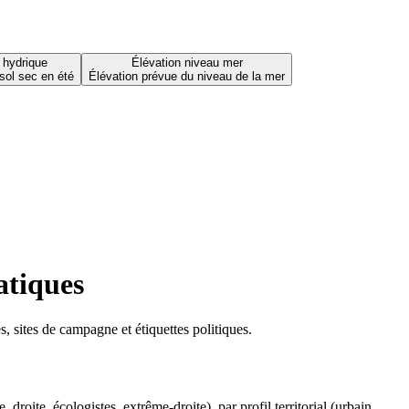
 hydrique
Élévation niveau mer
sol sec en été
Élévation prévue du niveau de la mer
atiques
 sites de campagne et étiquettes politiques.
oite, écologistes, extrême-droite), par profil territorial (urbain,