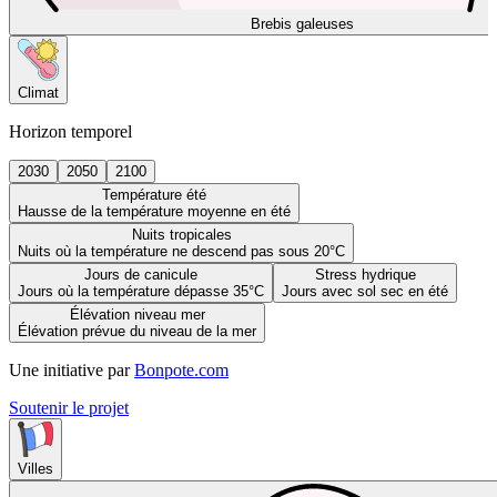
Brebis galeuses
Climat
Horizon temporel
2030
2050
2100
Température été
Hausse de la température moyenne en été
Nuits tropicales
Nuits où la température ne descend pas sous 20°C
Jours de canicule
Stress hydrique
Jours où la température dépasse 35°C
Jours avec sol sec en été
Élévation niveau mer
Élévation prévue du niveau de la mer
Une initiative par
Bonpote.com
Soutenir le projet
Villes