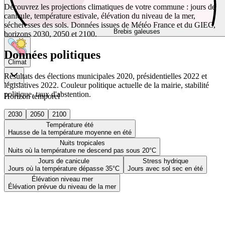
Découvrez les projections climatiques de votre commune : jours de
canicule, température estivale, élévation du niveau de la mer,
sécheresses des sols. Données issues de Météo France et du GIEC,
Brebis galeuses
horizons 2030, 2050 et 2100.
Données politiques
Climat
Résultats des élections municipales 2020, présidentielles 2022 et
législatives 2022. Couleur politique actuelle de la mairie, stabilité
politique, taux d'abstention.
Horizon temporel
2030
2050
2100
Température été
Hausse de la température moyenne en été
Nuits tropicales
Nuits où la température ne descend pas sous 20°C
Jours de canicule
Stress hydrique
Jours où la température dépasse 35°C
Jours avec sol sec en été
Élévation niveau mer
Élévation prévue du niveau de la mer