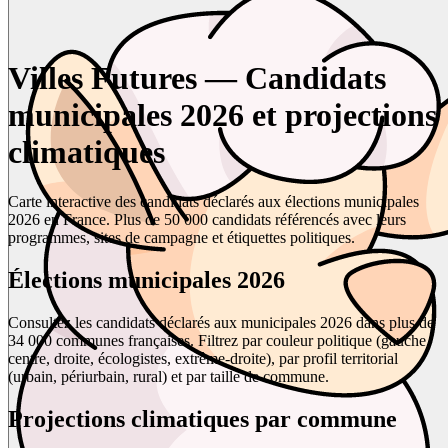
Villes Futures — Candidats
municipales 2026 et projections
climatiques
Carte interactive des candidats déclarés aux élections municipales
2026 en France. Plus de 50 000 candidats référencés avec leurs
programmes, sites de campagne et étiquettes politiques.
Élections municipales 2026
Consultez les candidats déclarés aux municipales 2026 dans plus de
34 000 communes françaises. Filtrez par couleur politique (gauche,
centre, droite, écologistes, extrême-droite), par profil territorial
(urbain, périurbain, rural) et par taille de commune.
Projections climatiques par commune