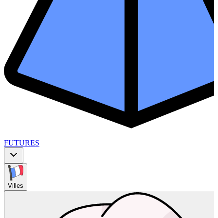
FUTURES
Villes