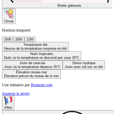
Brebis galeuses
Climat
Horizon temporel
2030
2050
2100
Température été
Hausse de la température moyenne en été
Nuits tropicales
Nuits où la température ne descend pas sous 20°C
Jours de canicule
Stress hydrique
Jours où la température dépasse 35°C
Jours avec sol sec en été
Élévation niveau mer
Élévation prévue du niveau de la mer
Une initiative par
Bonpote.com
Soutenir le projet
Villes