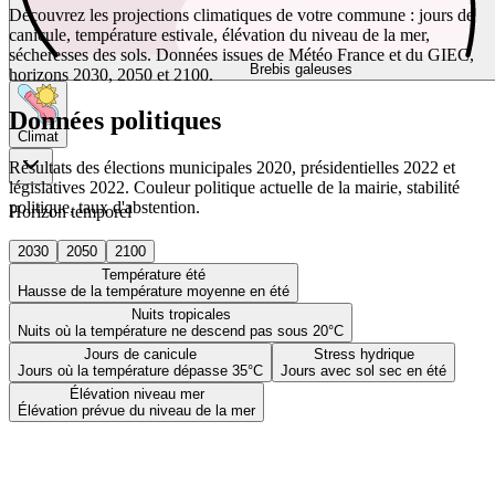
Découvrez les projections climatiques de votre commune : jours de
canicule, température estivale, élévation du niveau de la mer,
sécheresses des sols. Données issues de Météo France et du GIEC,
Brebis galeuses
horizons 2030, 2050 et 2100.
Données politiques
Climat
Résultats des élections municipales 2020, présidentielles 2022 et
législatives 2022. Couleur politique actuelle de la mairie, stabilité
politique, taux d'abstention.
Horizon temporel
2030
2050
2100
Température été
Hausse de la température moyenne en été
Nuits tropicales
Nuits où la température ne descend pas sous 20°C
Jours de canicule
Stress hydrique
Jours où la température dépasse 35°C
Jours avec sol sec en été
Élévation niveau mer
Élévation prévue du niveau de la mer