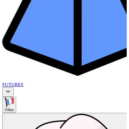
FUTURES
Villes