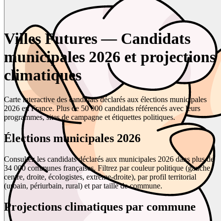
Villes Futures — Candidats
municipales 2026 et projections
climatiques
Carte interactive des candidats déclarés aux élections municipales
2026 en France. Plus de 50 000 candidats référencés avec leurs
programmes, sites de campagne et étiquettes politiques.
Élections municipales 2026
Consultez les candidats déclarés aux municipales 2026 dans plus de
34 000 communes françaises. Filtrez par couleur politique (gauche,
centre, droite, écologistes, extrême-droite), par profil territorial
(urbain, périurbain, rural) et par taille de commune.
Projections climatiques par commune