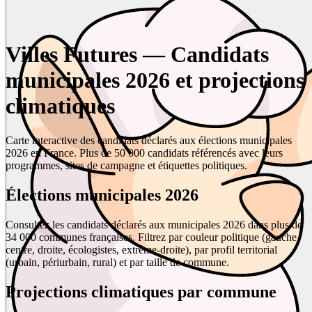
Villes Futures — Candidats
municipales 2026 et projections
climatiques
Carte interactive des candidats déclarés aux élections municipales
2026 en France. Plus de 50 000 candidats référencés avec leurs
programmes, sites de campagne et étiquettes politiques.
Élections municipales 2026
Consultez les candidats déclarés aux municipales 2026 dans plus de
34 000 communes françaises. Filtrez par couleur politique (gauche,
centre, droite, écologistes, extrême-droite), par profil territorial
(urbain, périurbain, rural) et par taille de commune.
Projections climatiques par commune