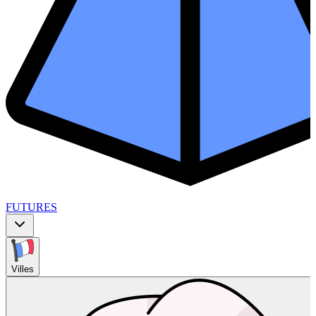
FUTURES
Villes