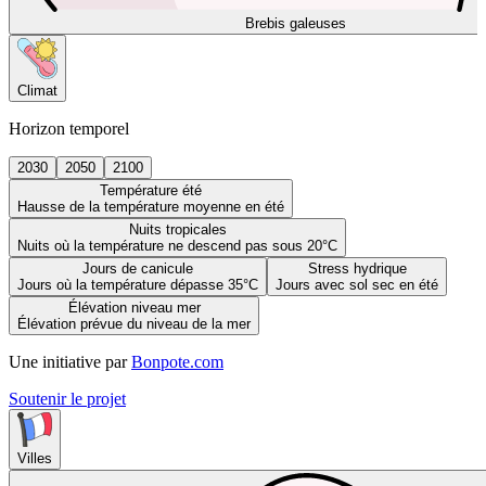
Brebis galeuses
Climat
Horizon temporel
2030
2050
2100
Température été
Hausse de la température moyenne en été
Nuits tropicales
Nuits où la température ne descend pas sous 20°C
Jours de canicule
Stress hydrique
Jours où la température dépasse 35°C
Jours avec sol sec en été
Élévation niveau mer
Élévation prévue du niveau de la mer
Une initiative par
Bonpote.com
Soutenir le projet
Villes