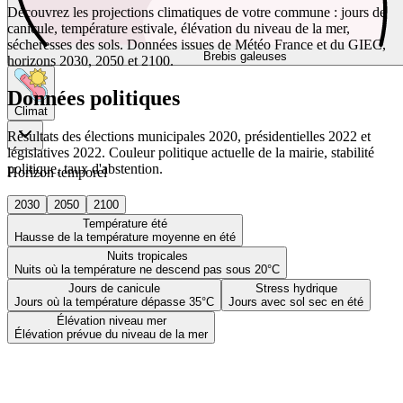
Découvrez les projections climatiques de votre commune : jours de
canicule, température estivale, élévation du niveau de la mer,
sécheresses des sols. Données issues de Météo France et du GIEC,
Brebis galeuses
horizons 2030, 2050 et 2100.
Données politiques
Climat
Résultats des élections municipales 2020, présidentielles 2022 et
législatives 2022. Couleur politique actuelle de la mairie, stabilité
politique, taux d'abstention.
Horizon temporel
2030
2050
2100
Température été
Hausse de la température moyenne en été
Nuits tropicales
Nuits où la température ne descend pas sous 20°C
Jours de canicule
Stress hydrique
Jours où la température dépasse 35°C
Jours avec sol sec en été
Élévation niveau mer
Élévation prévue du niveau de la mer