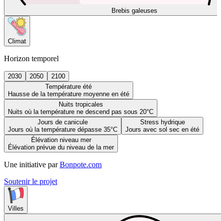
Brebis galeuses
Climat
Horizon temporel
2030
2050
2100
Température été
Hausse de la température moyenne en été
Nuits tropicales
Nuits où la température ne descend pas sous 20°C
Jours de canicule
Stress hydrique
Jours où la température dépasse 35°C
Jours avec sol sec en été
Élévation niveau mer
Élévation prévue du niveau de la mer
Une initiative par
Bonpote.com
Soutenir le projet
Villes