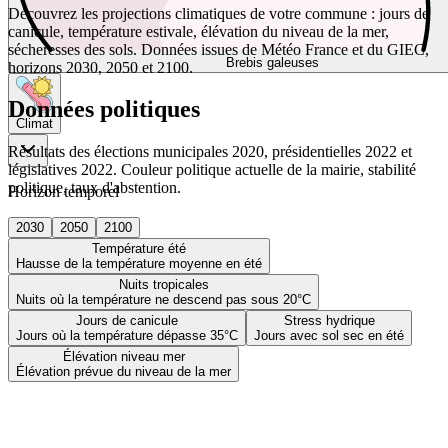
Découvrez les projections climatiques de votre commune : jours de
canicule, température estivale, élévation du niveau de la mer,
sécheresses des sols. Données issues de Météo France et du GIEC,
Brebis galeuses
horizons 2030, 2050 et 2100.
Données politiques
Climat
Résultats des élections municipales 2020, présidentielles 2022 et
législatives 2022. Couleur politique actuelle de la mairie, stabilité
politique, taux d'abstention.
Horizon temporel
2030
2050
2100
Température été
Hausse de la température moyenne en été
Nuits tropicales
Nuits où la température ne descend pas sous 20°C
Jours de canicule
Stress hydrique
Jours où la température dépasse 35°C
Jours avec sol sec en été
Élévation niveau mer
Élévation prévue du niveau de la mer