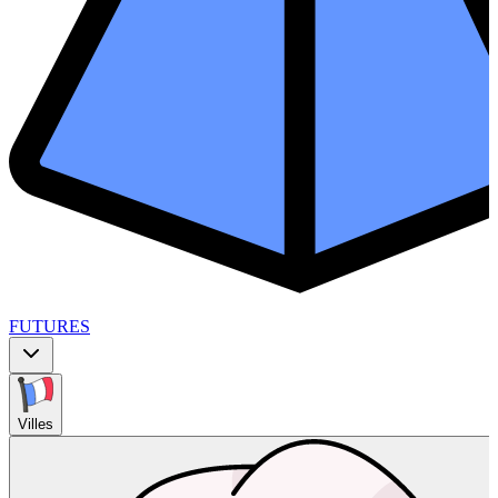
FUTURES
Villes