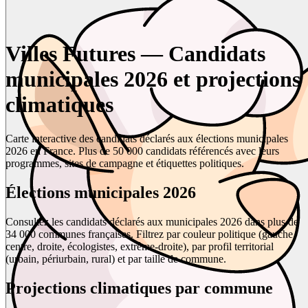
Villes Futures — Candidats
municipales 2026 et projections
climatiques
Carte interactive des candidats déclarés aux élections municipales
2026 en France. Plus de 50 000 candidats référencés avec leurs
programmes, sites de campagne et étiquettes politiques.
Élections municipales 2026
Consultez les candidats déclarés aux municipales 2026 dans plus de
34 000 communes françaises. Filtrez par couleur politique (gauche,
centre, droite, écologistes, extrême-droite), par profil territorial
(urbain, périurbain, rural) et par taille de commune.
Projections climatiques par commune