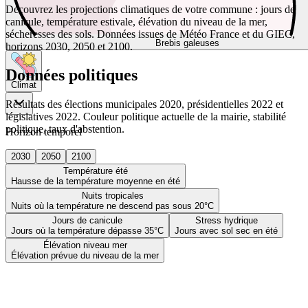
Découvrez les projections climatiques de votre commune : jours de
canicule, température estivale, élévation du niveau de la mer,
sécheresses des sols. Données issues de Météo France et du GIEC,
Brebis galeuses
horizons 2030, 2050 et 2100.
Données politiques
Climat
Résultats des élections municipales 2020, présidentielles 2022 et
législatives 2022. Couleur politique actuelle de la mairie, stabilité
politique, taux d'abstention.
Horizon temporel
2030
2050
2100
Température été
Hausse de la température moyenne en été
Nuits tropicales
Nuits où la température ne descend pas sous 20°C
Jours de canicule
Stress hydrique
Jours où la température dépasse 35°C
Jours avec sol sec en été
Élévation niveau mer
Élévation prévue du niveau de la mer