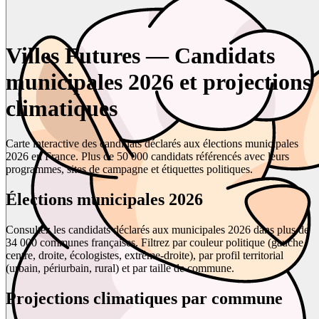
Villes Futures — Candidats
municipales 2026 et projections
climatiques
Carte interactive des candidats déclarés aux élections municipales
2026 en France. Plus de 50 000 candidats référencés avec leurs
programmes, sites de campagne et étiquettes politiques.
Élections municipales 2026
Consultez les candidats déclarés aux municipales 2026 dans plus de
34 000 communes françaises. Filtrez par couleur politique (gauche,
centre, droite, écologistes, extrême-droite), par profil territorial
(urbain, périurbain, rural) et par taille de commune.
Projections climatiques par commune