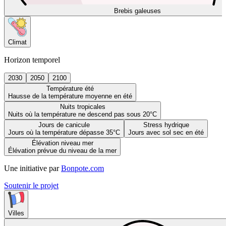
Brebis galeuses
Climat
Horizon temporel
2030
2050
2100
Température été
Hausse de la température moyenne en été
Nuits tropicales
Nuits où la température ne descend pas sous 20°C
Jours de canicule
Stress hydrique
Jours où la température dépasse 35°C
Jours avec sol sec en été
Élévation niveau mer
Élévation prévue du niveau de la mer
Une initiative par
Bonpote.com
Soutenir le projet
Villes