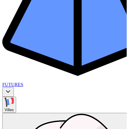
FUTURES
Villes