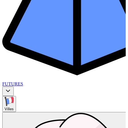
FUTURES
Villes