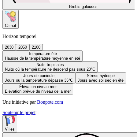
Brebis galeuses
Climat
Horizon temporel
2030
2050
2100
Température été
Hausse de la température moyenne en été
Nuits tropicales
Nuits où la température ne descend pas sous 20°C
Jours de canicule
Stress hydrique
Jours où la température dépasse 35°C
Jours avec sol sec en été
Élévation niveau mer
Élévation prévue du niveau de la mer
Une initiative par
Bonpote.com
Soutenir le projet
Villes