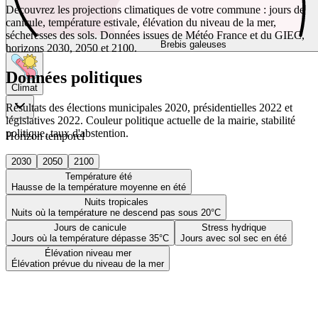
Découvrez les projections climatiques de votre commune : jours de
canicule, température estivale, élévation du niveau de la mer,
sécheresses des sols. Données issues de Météo France et du GIEC,
Brebis galeuses
horizons 2030, 2050 et 2100.
Données politiques
Climat
Résultats des élections municipales 2020, présidentielles 2022 et
législatives 2022. Couleur politique actuelle de la mairie, stabilité
politique, taux d'abstention.
Horizon temporel
2030
2050
2100
Température été
Hausse de la température moyenne en été
Nuits tropicales
Nuits où la température ne descend pas sous 20°C
Jours de canicule
Stress hydrique
Jours où la température dépasse 35°C
Jours avec sol sec en été
Élévation niveau mer
Élévation prévue du niveau de la mer