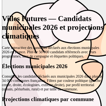
Villes Futures — Candidats
municipales 2026 et projections
climatiques
Carte interactive des candidats déclarés aux élections municipales
2026 en France. Plus de 50 000 candidats référencés avec leurs
programmes, sites de campagne et étiquettes politiques.
Élections municipales 2026
Consultez les candidats déclarés aux municipales 2026 dans plus de
34 000 communes françaises. Filtrez par couleur politique (gauche,
centre, droite, écologistes, extrême-droite), par profil territorial
(urbain, périurbain, rural) et par taille de commune.
Projections climatiques par commune