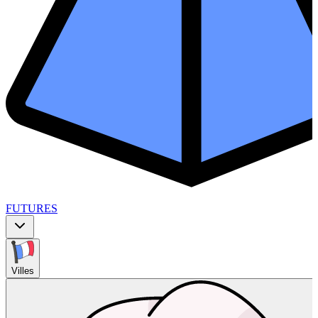
FUTURES
Villes