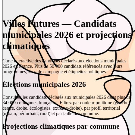
Villes Futures — Candidats
municipales 2026 et projections
climatiques
Carte interactive des candidats déclarés aux élections municipales
2026 en France. Plus de 50 000 candidats référencés avec leurs
programmes, sites de campagne et étiquettes politiques.
Élections municipales 2026
Consultez les candidats déclarés aux municipales 2026 dans plus de
34 000 communes françaises. Filtrez par couleur politique (gauche,
centre, droite, écologistes, extrême-droite), par profil territorial
(urbain, périurbain, rural) et par taille de commune.
Projections climatiques par commune