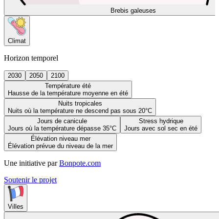
Brebis galeuses
Climat
Horizon temporel
2030
2050
2100
Température été
Hausse de la température moyenne en été
Nuits tropicales
Nuits où la température ne descend pas sous 20°C
Jours de canicule
Stress hydrique
Jours où la température dépasse 35°C
Jours avec sol sec en été
Élévation niveau mer
Élévation prévue du niveau de la mer
Une initiative par
Bonpote.com
Soutenir le projet
Villes