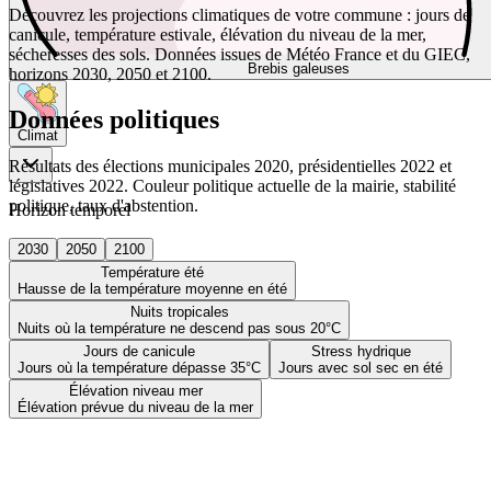
Découvrez les projections climatiques de votre commune : jours de
canicule, température estivale, élévation du niveau de la mer,
sécheresses des sols. Données issues de Météo France et du GIEC,
Brebis galeuses
horizons 2030, 2050 et 2100.
Données politiques
Climat
Résultats des élections municipales 2020, présidentielles 2022 et
législatives 2022. Couleur politique actuelle de la mairie, stabilité
politique, taux d'abstention.
Horizon temporel
2030
2050
2100
Température été
Hausse de la température moyenne en été
Nuits tropicales
Nuits où la température ne descend pas sous 20°C
Jours de canicule
Stress hydrique
Jours où la température dépasse 35°C
Jours avec sol sec en été
Élévation niveau mer
Élévation prévue du niveau de la mer