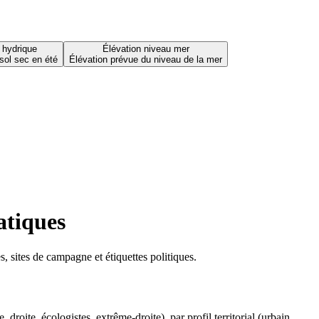
 hydrique
Élévation niveau mer
sol sec en été
Élévation prévue du niveau de la mer
atiques
 sites de campagne et étiquettes politiques.
oite, écologistes, extrême-droite), par profil territorial (urbain,