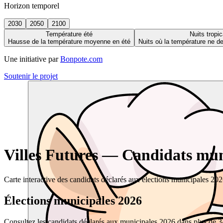
Horizon temporel
2030
2050
2100
Température été
Nuits tropic
Hausse de la température moyenne en été
Nuits où la température ne 
Une initiative par
Bonpote.com
Soutenir le projet
Villes Futures — Candidats muni
Carte interactive des candidats déclarés aux élections municipales 20
Élections municipales 2026
Consultez les candidats déclarés aux municipales 2026 dans plus de 34 0