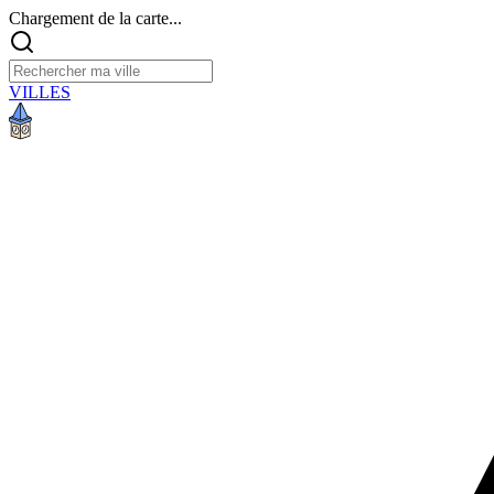
Chargement de la carte...
VILLES