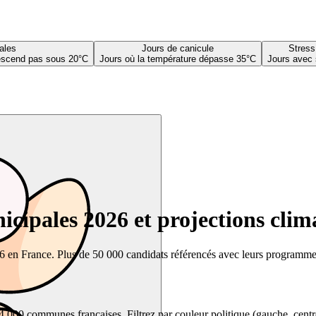
ales
Jours de canicule
Stress
descend pas sous 20°C
Jours où la température dépasse 35°C
Jours avec 
cipales 2026 et projections clim
26 en France. Plus de 50 000 candidats référencés avec leurs programmes,
00 communes françaises. Filtrez par couleur politique (gauche, centre, dr