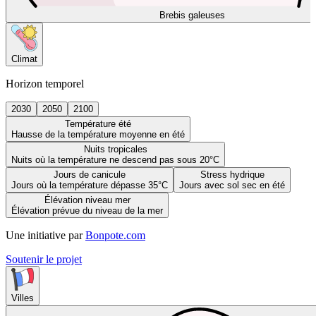
Brebis galeuses
Climat
Horizon temporel
2030
2050
2100
Température été
Hausse de la température moyenne en été
Nuits tropicales
Nuits où la température ne descend pas sous 20°C
Jours de canicule
Stress hydrique
Jours où la température dépasse 35°C
Jours avec sol sec en été
Élévation niveau mer
Élévation prévue du niveau de la mer
Une initiative par
Bonpote.com
Soutenir le projet
Villes