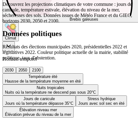
Découvrez les projections climatiques de votre commune : jours de
canicule, température estivale, élévation du niveau de la mer,
sécheresses des sols. Données issues de Météo France et du GIEC,
Brebis galeuses
horizons 2030, 2050 et 2100.
Données politiques
Climat
Résultats des élections municipales 2020, présidentielles 2022 et
législatives 2022. Couleur politique actuelle de la mairie, stabilité
politique, taux d'abstention.
Horizon temporel
2030
2050
2100
Température été
Hausse de la température moyenne en été
Nuits tropicales
Nuits où la température ne descend pas sous 20°C
Jours de canicule
Stress hydrique
Jours où la température dépasse 35°C
Jours avec sol sec en été
Élévation niveau mer
Élévation prévue du niveau de la mer