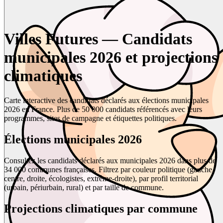
Villes Futures — Candidats
municipales 2026 et projections
climatiques
Carte interactive des candidats déclarés aux élections municipales
2026 en France. Plus de 50 000 candidats référencés avec leurs
programmes, sites de campagne et étiquettes politiques.
Élections municipales 2026
Consultez les candidats déclarés aux municipales 2026 dans plus de
34 000 communes françaises. Filtrez par couleur politique (gauche,
centre, droite, écologistes, extrême-droite), par profil territorial
(urbain, périurbain, rural) et par taille de commune.
Projections climatiques par commune