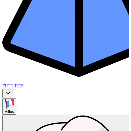
FUTURES
Villes