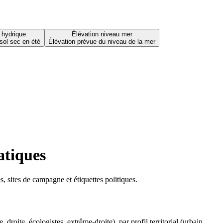
 hydrique
Élévation niveau mer
sol sec en été
Élévation prévue du niveau de la mer
atiques
 sites de campagne et étiquettes politiques.
oite, écologistes, extrême-droite), par profil territorial (urbain,