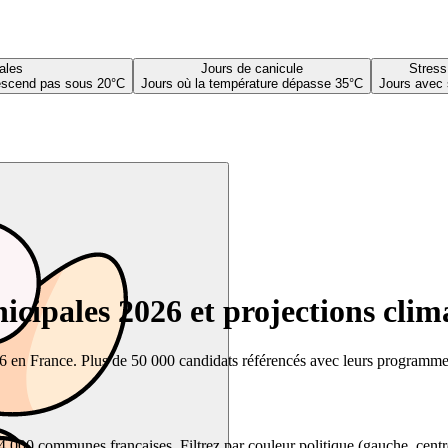
ales
Jours de canicule
Stress
descend pas sous 20°C
Jours où la température dépasse 35°C
Jours avec 
cipales 2026 et projections clim
26 en France. Plus de 50 000 candidats référencés avec leurs programmes,
00 communes françaises. Filtrez par couleur politique (gauche, centre, dr