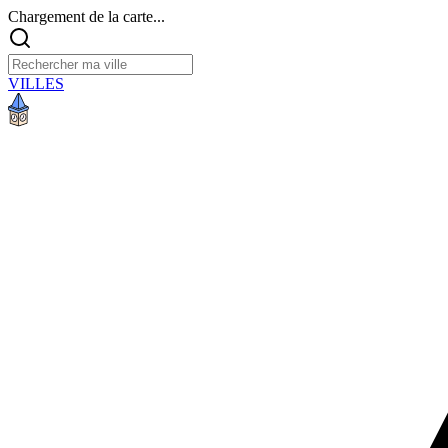
Chargement de la carte...
VILLES