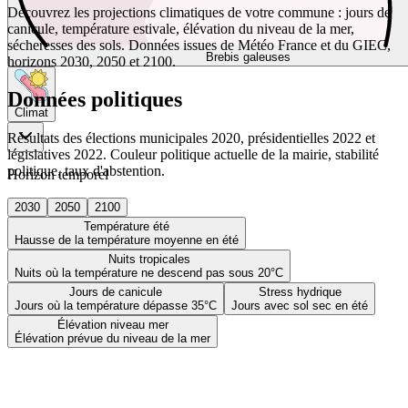
Découvrez les projections climatiques de votre commune : jours de
canicule, température estivale, élévation du niveau de la mer,
sécheresses des sols. Données issues de Météo France et du GIEC,
Brebis galeuses
horizons 2030, 2050 et 2100.
Données politiques
Climat
Résultats des élections municipales 2020, présidentielles 2022 et
législatives 2022. Couleur politique actuelle de la mairie, stabilité
politique, taux d'abstention.
Horizon temporel
2030
2050
2100
Température été
Hausse de la température moyenne en été
Nuits tropicales
Nuits où la température ne descend pas sous 20°C
Jours de canicule
Stress hydrique
Jours où la température dépasse 35°C
Jours avec sol sec en été
Élévation niveau mer
Élévation prévue du niveau de la mer