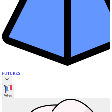
FUTURES
Villes