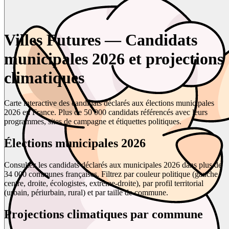
Villes Futures — Candidats
municipales 2026 et projections
climatiques
Carte interactive des candidats déclarés aux élections municipales
2026 en France. Plus de 50 000 candidats référencés avec leurs
programmes, sites de campagne et étiquettes politiques.
Élections municipales 2026
Consultez les candidats déclarés aux municipales 2026 dans plus de
34 000 communes françaises. Filtrez par couleur politique (gauche,
centre, droite, écologistes, extrême-droite), par profil territorial
(urbain, périurbain, rural) et par taille de commune.
Projections climatiques par commune