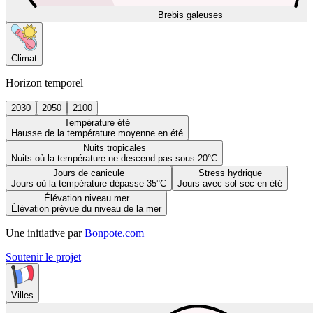
Brebis galeuses
Climat
Horizon temporel
2030
2050
2100
Température été
Hausse de la température moyenne en été
Nuits tropicales
Nuits où la température ne descend pas sous 20°C
Jours de canicule
Stress hydrique
Jours où la température dépasse 35°C
Jours avec sol sec en été
Élévation niveau mer
Élévation prévue du niveau de la mer
Une initiative par
Bonpote.com
Soutenir le projet
Villes