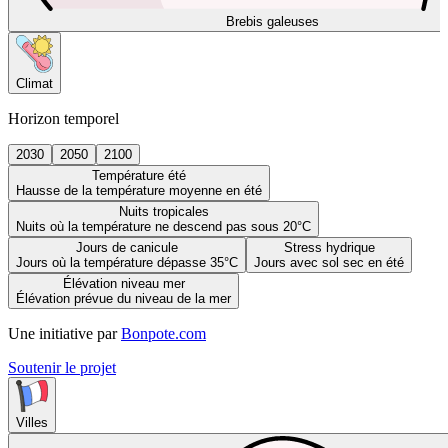
Brebis galeuses
Climat
Horizon temporel
2030
2050
2100
Température été
Hausse de la température moyenne en été
Nuits tropicales
Nuits où la température ne descend pas sous 20°C
Jours de canicule
Stress hydrique
Jours où la température dépasse 35°C
Jours avec sol sec en été
Élévation niveau mer
Élévation prévue du niveau de la mer
Une initiative par
Bonpote.com
Soutenir le projet
Villes