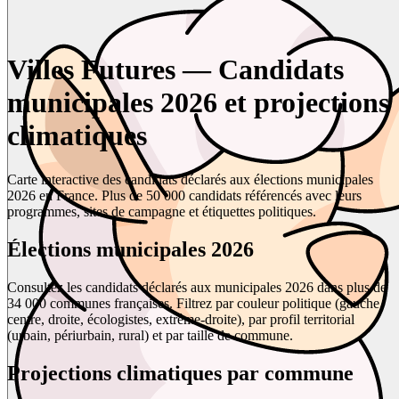
Villes Futures — Candidats
municipales 2026 et projections
climatiques
Carte interactive des candidats déclarés aux élections municipales
2026 en France. Plus de 50 000 candidats référencés avec leurs
programmes, sites de campagne et étiquettes politiques.
Élections municipales 2026
Consultez les candidats déclarés aux municipales 2026 dans plus de
34 000 communes françaises. Filtrez par couleur politique (gauche,
centre, droite, écologistes, extrême-droite), par profil territorial
(urbain, périurbain, rural) et par taille de commune.
Projections climatiques par commune