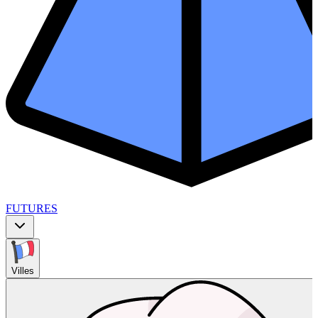
FUTURES
Villes