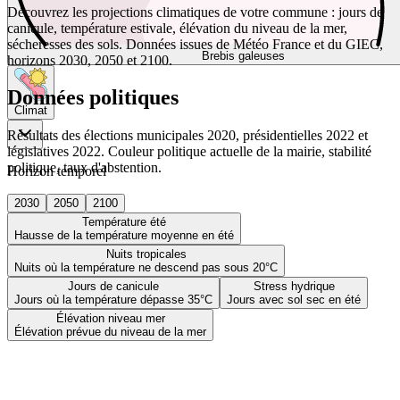
Découvrez les projections climatiques de votre commune : jours de
canicule, température estivale, élévation du niveau de la mer,
sécheresses des sols. Données issues de Météo France et du GIEC,
Brebis galeuses
horizons 2030, 2050 et 2100.
Données politiques
Climat
Résultats des élections municipales 2020, présidentielles 2022 et
législatives 2022. Couleur politique actuelle de la mairie, stabilité
politique, taux d'abstention.
Horizon temporel
2030
2050
2100
Température été
Hausse de la température moyenne en été
Nuits tropicales
Nuits où la température ne descend pas sous 20°C
Jours de canicule
Stress hydrique
Jours où la température dépasse 35°C
Jours avec sol sec en été
Élévation niveau mer
Élévation prévue du niveau de la mer