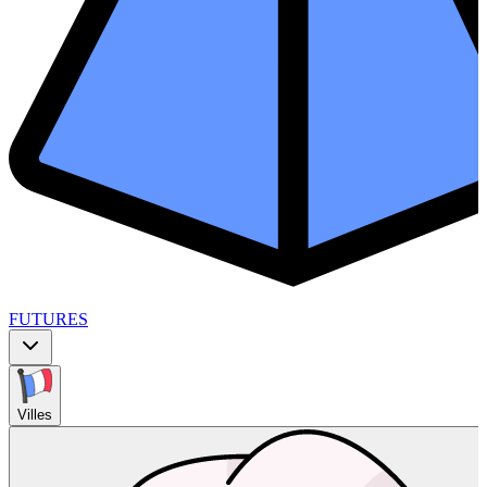
FUTURES
Villes