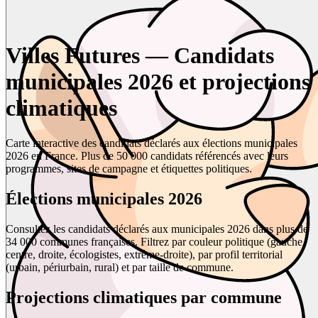
Villes Futures — Candidats
municipales 2026 et projections
climatiques
Carte interactive des candidats déclarés aux élections municipales
2026 en France. Plus de 50 000 candidats référencés avec leurs
programmes, sites de campagne et étiquettes politiques.
Élections municipales 2026
Consultez les candidats déclarés aux municipales 2026 dans plus de
34 000 communes françaises. Filtrez par couleur politique (gauche,
centre, droite, écologistes, extrême-droite), par profil territorial
(urbain, périurbain, rural) et par taille de commune.
Projections climatiques par commune