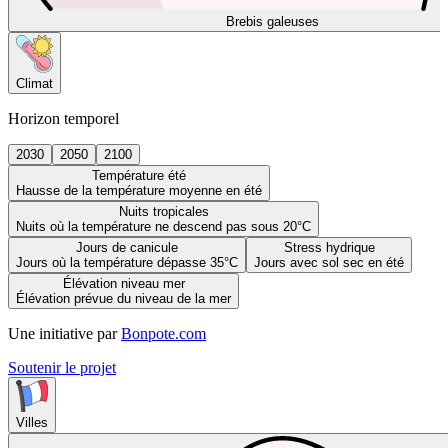
Brebis galeuses
Climat
Horizon temporel
2030
2050
2100
Température été
Hausse de la température moyenne en été
Nuits tropicales
Nuits où la température ne descend pas sous 20°C
Jours de canicule
Stress hydrique
Jours où la température dépasse 35°C
Jours avec sol sec en été
Élévation niveau mer
Élévation prévue du niveau de la mer
Une initiative par
Bonpote.com
Soutenir le projet
Villes