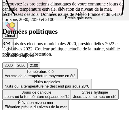
Découvrez les projections climatiques de votre commune : jours de
canicule, température estivale, élévation du niveau de la mer,
sécheresses des sols. Données issues de Météo France et du GIEC,
Brebis galeuses
horizons 2030, 2050 et 2100.
Données politiques
Climat
Résultats des élections municipales 2020, présidentielles 2022 et
législatives 2022. Couleur politique actuelle de la mairie, stabilité
politique, taux d'abstention.
Horizon temporel
2030
2050
2100
Température été
Hausse de la température moyenne en été
Nuits tropicales
Nuits où la température ne descend pas sous 20°C
Jours de canicule
Stress hydrique
Jours où la température dépasse 35°C
Jours avec sol sec en été
Élévation niveau mer
Élévation prévue du niveau de la mer