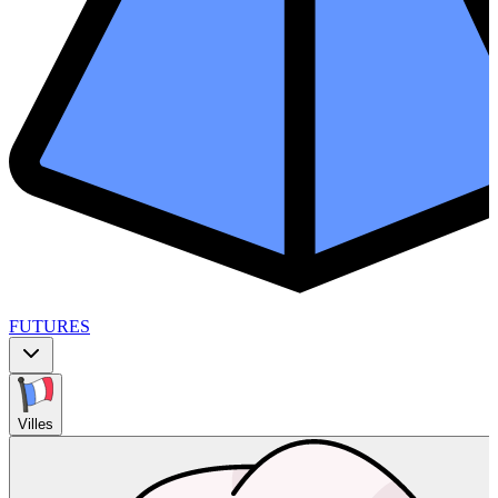
FUTURES
Villes