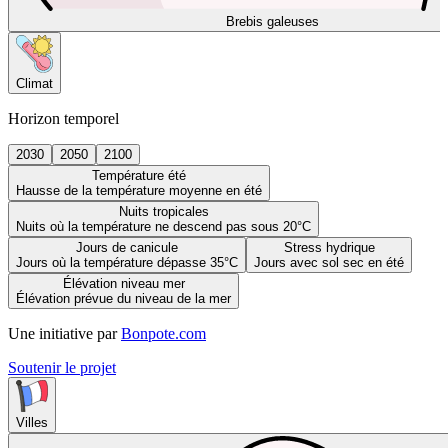
Brebis galeuses
Climat
Horizon temporel
2030
2050
2100
Température été
Hausse de la température moyenne en été
Nuits tropicales
Nuits où la température ne descend pas sous 20°C
Jours de canicule
Stress hydrique
Jours où la température dépasse 35°C
Jours avec sol sec en été
Élévation niveau mer
Élévation prévue du niveau de la mer
Une initiative par
Bonpote.com
Soutenir le projet
Villes