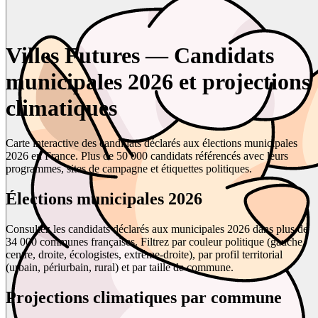
Villes Futures — Candidats
municipales 2026 et projections
climatiques
Carte interactive des candidats déclarés aux élections municipales
2026 en France. Plus de 50 000 candidats référencés avec leurs
programmes, sites de campagne et étiquettes politiques.
Élections municipales 2026
Consultez les candidats déclarés aux municipales 2026 dans plus de
34 000 communes françaises. Filtrez par couleur politique (gauche,
centre, droite, écologistes, extrême-droite), par profil territorial
(urbain, périurbain, rural) et par taille de commune.
Projections climatiques par commune