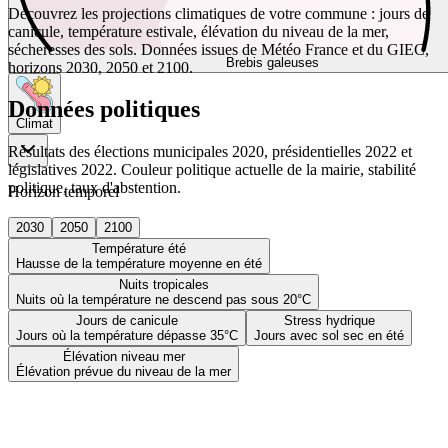
Découvrez les projections climatiques de votre commune : jours de
canicule, température estivale, élévation du niveau de la mer,
sécheresses des sols. Données issues de Météo France et du GIEC,
Brebis galeuses
horizons 2030, 2050 et 2100.
Données politiques
Climat
Résultats des élections municipales 2020, présidentielles 2022 et
législatives 2022. Couleur politique actuelle de la mairie, stabilité
politique, taux d'abstention.
Horizon temporel
2030
2050
2100
Température été
Hausse de la température moyenne en été
Nuits tropicales
Nuits où la température ne descend pas sous 20°C
Jours de canicule
Stress hydrique
Jours où la température dépasse 35°C
Jours avec sol sec en été
Élévation niveau mer
Élévation prévue du niveau de la mer