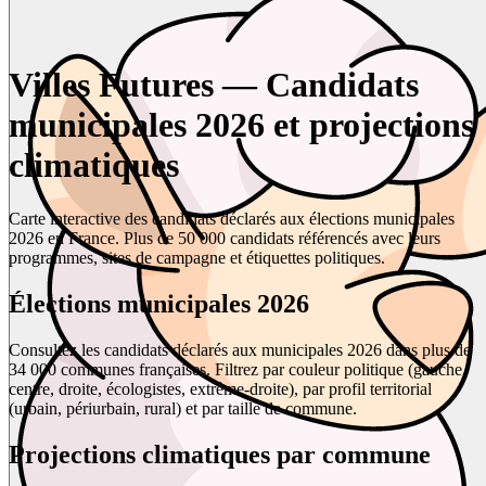
Villes Futures — Candidats
municipales 2026 et projections
climatiques
Carte interactive des candidats déclarés aux élections municipales
2026 en France. Plus de 50 000 candidats référencés avec leurs
programmes, sites de campagne et étiquettes politiques.
Élections municipales 2026
Consultez les candidats déclarés aux municipales 2026 dans plus de
34 000 communes françaises. Filtrez par couleur politique (gauche,
centre, droite, écologistes, extrême-droite), par profil territorial
(urbain, périurbain, rural) et par taille de commune.
Projections climatiques par commune