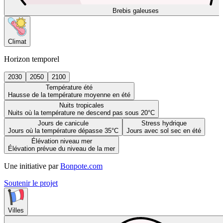
Brebis galeuses
Climat
Horizon temporel
2030
2050
2100
Température été
Hausse de la température moyenne en été
Nuits tropicales
Nuits où la température ne descend pas sous 20°C
Jours de canicule
Stress hydrique
Jours où la température dépasse 35°C
Jours avec sol sec en été
Élévation niveau mer
Élévation prévue du niveau de la mer
Une initiative par
Bonpote.com
Soutenir le projet
Villes