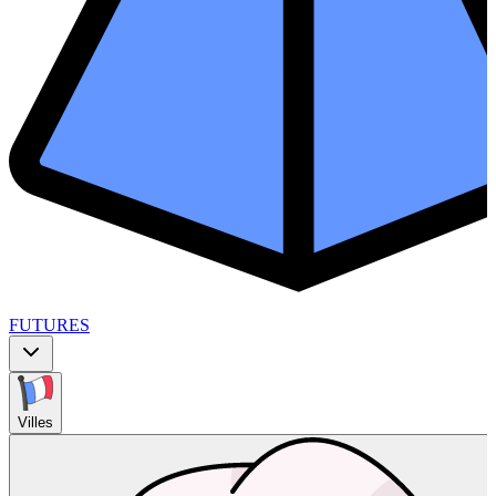
FUTURES
Villes