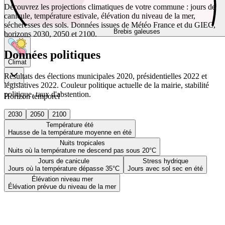
Découvrez les projections climatiques de votre commune : jours de
canicule, température estivale, élévation du niveau de la mer,
sécheresses des sols. Données issues de Météo France et du GIEC,
Brebis galeuses
horizons 2030, 2050 et 2100.
Données politiques
Climat
Résultats des élections municipales 2020, présidentielles 2022 et
législatives 2022. Couleur politique actuelle de la mairie, stabilité
politique, taux d'abstention.
Horizon temporel
2030
2050
2100
Température été
Hausse de la température moyenne en été
Nuits tropicales
Nuits où la température ne descend pas sous 20°C
Jours de canicule
Stress hydrique
Jours où la température dépasse 35°C
Jours avec sol sec en été
Élévation niveau mer
Élévation prévue du niveau de la mer