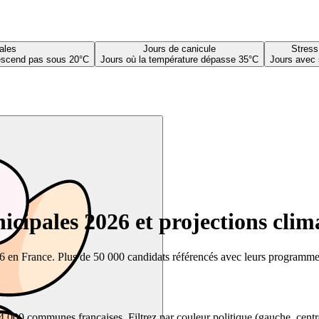
ales
Jours de canicule
Stress
descend pas sous 20°C
Jours où la température dépasse 35°C
Jours avec 
cipales 2026 et projections clim
26 en France. Plus de 50 000 candidats référencés avec leurs programmes,
00 communes françaises. Filtrez par couleur politique (gauche, centre, dr