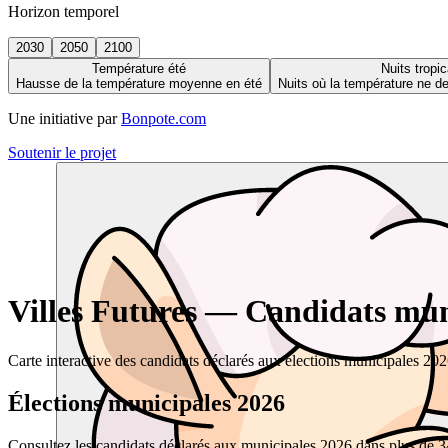
Horizon temporel
2030
2050
2100
Température été
Nuits tropic
Hausse de la température moyenne en été
Nuits où la température ne 
Une initiative par
Bonpote.com
Soutenir le projet
Villes Futures — Candidats muni
Carte interactive des candidats déclarés aux élections municipales 20
Élections municipales 2026
Consultez les candidats déclarés aux municipales 2026 dans plus de 34 0