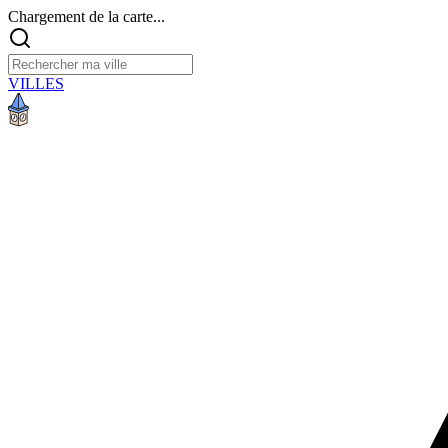
Chargement de la carte...
VILLES