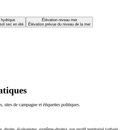
 hydrique
Élévation niveau mer
sol sec en été
Élévation prévue du niveau de la mer
atiques
 sites de campagne et étiquettes politiques.
oite, écologistes, extrême-droite), par profil territorial (urbain,