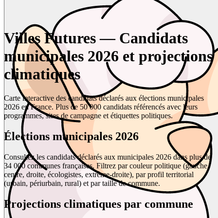
Villes Futures — Candidats
municipales 2026 et projections
climatiques
Carte interactive des candidats déclarés aux élections municipales
2026 en France. Plus de 50 000 candidats référencés avec leurs
programmes, sites de campagne et étiquettes politiques.
Élections municipales 2026
Consultez les candidats déclarés aux municipales 2026 dans plus de
34 000 communes françaises. Filtrez par couleur politique (gauche,
centre, droite, écologistes, extrême-droite), par profil territorial
(urbain, périurbain, rural) et par taille de commune.
Projections climatiques par commune