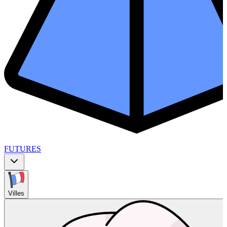
FUTURES
Villes