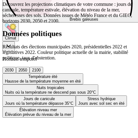
Découvrez les projections climatiques de votre commune : jours de
canicule, température estivale, élévation du niveau de la mer,
sécheresses des sols. Données issues de Météo France et du GIEC,
Brebis galeuses
horizons 2030, 2050 et 2100.
Données politiques
Climat
Résultats des élections municipales 2020, présidentielles 2022 et
législatives 2022. Couleur politique actuelle de la mairie, stabilité
politique, taux d'abstention.
Horizon temporel
2030
2050
2100
Température été
Hausse de la température moyenne en été
Nuits tropicales
Nuits où la température ne descend pas sous 20°C
Jours de canicule
Stress hydrique
Jours où la température dépasse 35°C
Jours avec sol sec en été
Élévation niveau mer
Élévation prévue du niveau de la mer