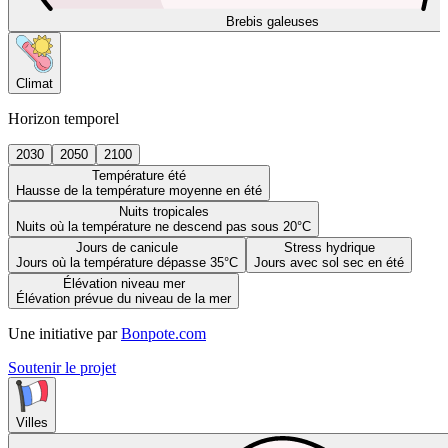
Brebis galeuses
Climat
Horizon temporel
2030
2050
2100
Température été
Hausse de la température moyenne en été
Nuits tropicales
Nuits où la température ne descend pas sous 20°C
Jours de canicule
Stress hydrique
Jours où la température dépasse 35°C
Jours avec sol sec en été
Élévation niveau mer
Élévation prévue du niveau de la mer
Une initiative par
Bonpote.com
Soutenir le projet
Villes