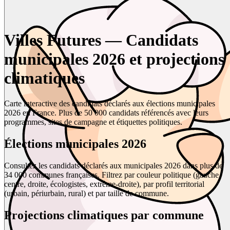
Villes Futures — Candidats
municipales 2026 et projections
climatiques
Carte interactive des candidats déclarés aux élections municipales
2026 en France. Plus de 50 000 candidats référencés avec leurs
programmes, sites de campagne et étiquettes politiques.
Élections municipales 2026
Consultez les candidats déclarés aux municipales 2026 dans plus de
34 000 communes françaises. Filtrez par couleur politique (gauche,
centre, droite, écologistes, extrême-droite), par profil territorial
(urbain, périurbain, rural) et par taille de commune.
Projections climatiques par commune