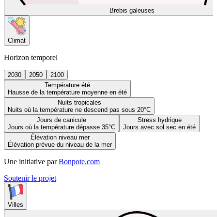
Brebis galeuses
Climat
Horizon temporel
2030
2050
2100
Température été
Hausse de la température moyenne en été
Nuits tropicales
Nuits où la température ne descend pas sous 20°C
Jours de canicule
Stress hydrique
Jours où la température dépasse 35°C
Jours avec sol sec en été
Élévation niveau mer
Élévation prévue du niveau de la mer
Une initiative par
Bonpote.com
Soutenir le projet
Villes