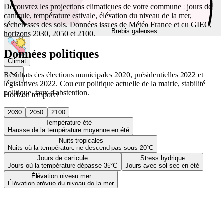
Découvrez les projections climatiques de votre commune : jours de
canicule, température estivale, élévation du niveau de la mer,
sécheresses des sols. Données issues de Météo France et du GIEC,
Brebis galeuses
horizons 2030, 2050 et 2100.
Données politiques
Climat
Résultats des élections municipales 2020, présidentielles 2022 et
législatives 2022. Couleur politique actuelle de la mairie, stabilité
politique, taux d'abstention.
Horizon temporel
2030
2050
2100
Température été
Hausse de la température moyenne en été
Nuits tropicales
Nuits où la température ne descend pas sous 20°C
Jours de canicule
Stress hydrique
Jours où la température dépasse 35°C
Jours avec sol sec en été
Élévation niveau mer
Élévation prévue du niveau de la mer