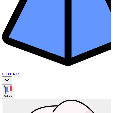
FUTURES
Villes