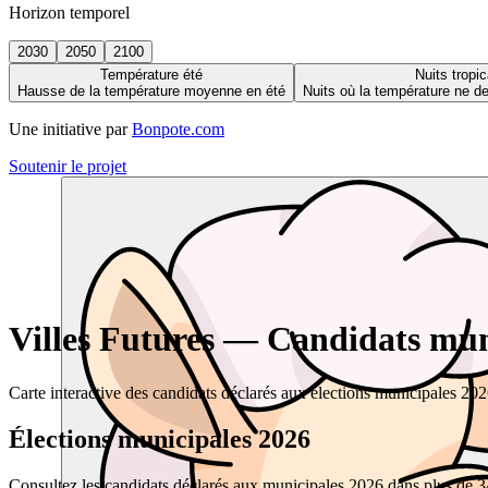
Horizon temporel
2030
2050
2100
Température été
Nuits tropic
Hausse de la température moyenne en été
Nuits où la température ne 
Une initiative par
Bonpote.com
Soutenir le projet
Villes Futures — Candidats muni
Carte interactive des candidats déclarés aux élections municipales 20
Élections municipales 2026
Consultez les candidats déclarés aux municipales 2026 dans plus de 34 0