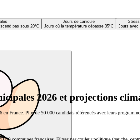
ales
Jours de canicule
Stress
descend pas sous 20°C
Jours où la température dépasse 35°C
Jours avec 
cipales 2026 et projections clim
26 en France. Plus de 50 000 candidats référencés avec leurs programmes,
00 communes françaises. Filtrez par couleur politique (gauche, centre, dr