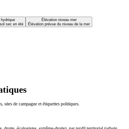
 hydrique
Élévation niveau mer
sol sec en été
Élévation prévue du niveau de la mer
atiques
 sites de campagne et étiquettes politiques.
oite, écologistes, extrême-droite), par profil territorial (urbain,