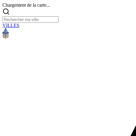
Chargement de la carte...
VILLES