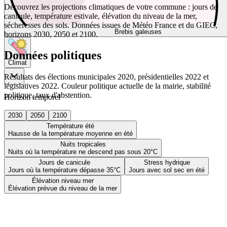
Découvrez les projections climatiques de votre commune : jours de
canicule, température estivale, élévation du niveau de la mer,
sécheresses des sols. Données issues de Météo France et du GIEC,
Brebis galeuses
horizons 2030, 2050 et 2100.
Données politiques
Climat
Résultats des élections municipales 2020, présidentielles 2022 et
législatives 2022. Couleur politique actuelle de la mairie, stabilité
politique, taux d'abstention.
Horizon temporel
2030
2050
2100
Température été
Hausse de la température moyenne en été
Nuits tropicales
Nuits où la température ne descend pas sous 20°C
Jours de canicule
Stress hydrique
Jours où la température dépasse 35°C
Jours avec sol sec en été
Élévation niveau mer
Élévation prévue du niveau de la mer