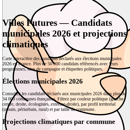
Villes Futures — Candidats
municipales 2026 et projections
climatiques
Carte interactive des candidats déclarés aux élections municipales
2026 en France. Plus de 50 000 candidats référencés avec leurs
programmes, sites de campagne et étiquettes politiques.
Élections municipales 2026
Consultez les candidats déclarés aux municipales 2026 dans plus de
34 000 communes françaises. Filtrez par couleur politique (gauche,
centre, droite, écologistes, extrême-droite), par profil territorial
(urbain, périurbain, rural) et par taille de commune.
Projections climatiques par commune