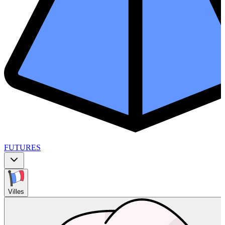
FUTURES
Villes