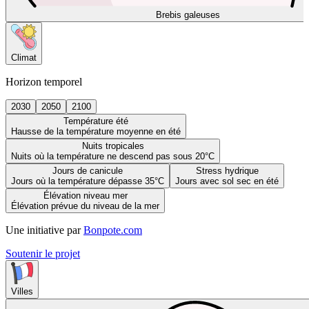
Brebis galeuses
Climat
Horizon temporel
2030
2050
2100
Température été
Hausse de la température moyenne en été
Nuits tropicales
Nuits où la température ne descend pas sous 20°C
Jours de canicule
Stress hydrique
Jours où la température dépasse 35°C
Jours avec sol sec en été
Élévation niveau mer
Élévation prévue du niveau de la mer
Une initiative par
Bonpote.com
Soutenir le projet
Villes