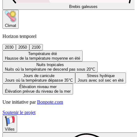
Brebis galeuses
Climat
Horizon temporel
2030
2050
2100
Température été
Hausse de la température moyenne en été
Nuits tropicales
Nuits où la température ne descend pas sous 20°C
Jours de canicule
Stress hydrique
Jours où la température dépasse 35°C
Jours avec sol sec en été
Élévation niveau mer
Élévation prévue du niveau de la mer
Une initiative par
Bonpote.com
Soutenir le projet
Villes