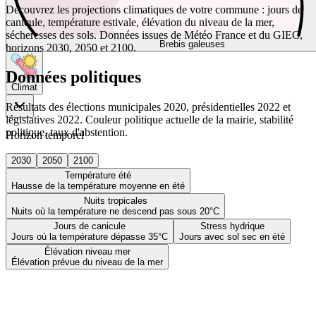
Découvrez les projections climatiques de votre commune : jours de
canicule, température estivale, élévation du niveau de la mer,
sécheresses des sols. Données issues de Météo France et du GIEC,
Brebis galeuses
horizons 2030, 2050 et 2100.
Données politiques
Climat
Résultats des élections municipales 2020, présidentielles 2022 et
législatives 2022. Couleur politique actuelle de la mairie, stabilité
politique, taux d'abstention.
Horizon temporel
2030
2050
2100
Température été
Hausse de la température moyenne en été
Nuits tropicales
Nuits où la température ne descend pas sous 20°C
Jours de canicule
Stress hydrique
Jours où la température dépasse 35°C
Jours avec sol sec en été
Élévation niveau mer
Élévation prévue du niveau de la mer