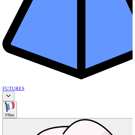
FUTURES
Villes