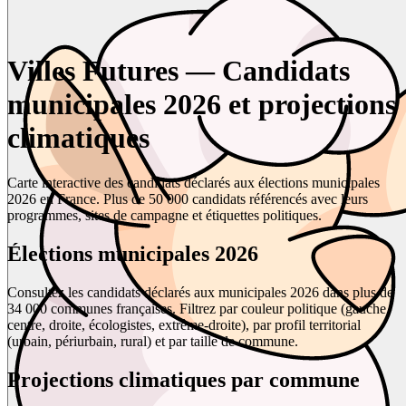
Villes Futures — Candidats
municipales 2026 et projections
climatiques
Carte interactive des candidats déclarés aux élections municipales
2026 en France. Plus de 50 000 candidats référencés avec leurs
programmes, sites de campagne et étiquettes politiques.
Élections municipales 2026
Consultez les candidats déclarés aux municipales 2026 dans plus de
34 000 communes françaises. Filtrez par couleur politique (gauche,
centre, droite, écologistes, extrême-droite), par profil territorial
(urbain, périurbain, rural) et par taille de commune.
Projections climatiques par commune