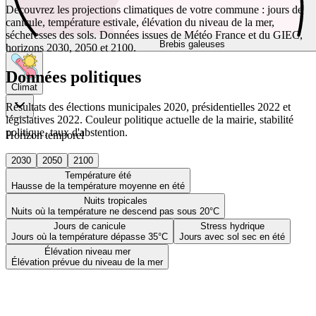
Découvrez les projections climatiques de votre commune : jours de
canicule, température estivale, élévation du niveau de la mer,
sécheresses des sols. Données issues de Météo France et du GIEC,
Brebis galeuses
horizons 2030, 2050 et 2100.
Données politiques
Climat
Résultats des élections municipales 2020, présidentielles 2022 et
législatives 2022. Couleur politique actuelle de la mairie, stabilité
politique, taux d'abstention.
Horizon temporel
2030
2050
2100
Température été
Hausse de la température moyenne en été
Nuits tropicales
Nuits où la température ne descend pas sous 20°C
Jours de canicule
Stress hydrique
Jours où la température dépasse 35°C
Jours avec sol sec en été
Élévation niveau mer
Élévation prévue du niveau de la mer