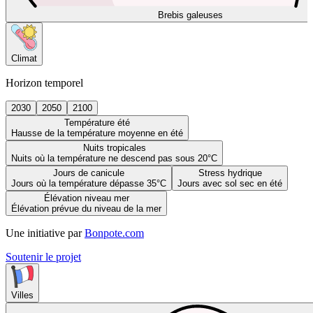
Brebis galeuses
Climat
Horizon temporel
2030
2050
2100
Température été
Hausse de la température moyenne en été
Nuits tropicales
Nuits où la température ne descend pas sous 20°C
Jours de canicule
Stress hydrique
Jours où la température dépasse 35°C
Jours avec sol sec en été
Élévation niveau mer
Élévation prévue du niveau de la mer
Une initiative par
Bonpote.com
Soutenir le projet
Villes