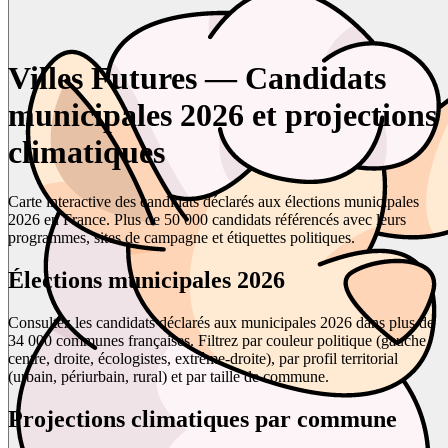
Villes Futures — Candidats
municipales 2026 et projections
climatiques
Carte interactive des candidats déclarés aux élections municipales
2026 en France. Plus de 50 000 candidats référencés avec leurs
programmes, sites de campagne et étiquettes politiques.
Élections municipales 2026
Consultez les candidats déclarés aux municipales 2026 dans plus de
34 000 communes françaises. Filtrez par couleur politique (gauche,
centre, droite, écologistes, extrême-droite), par profil territorial
(urbain, périurbain, rural) et par taille de commune.
Projections climatiques par commune