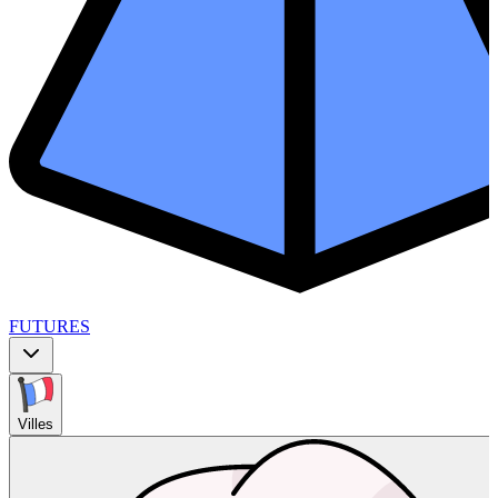
FUTURES
Villes