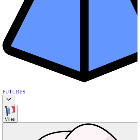
FUTURES
Villes