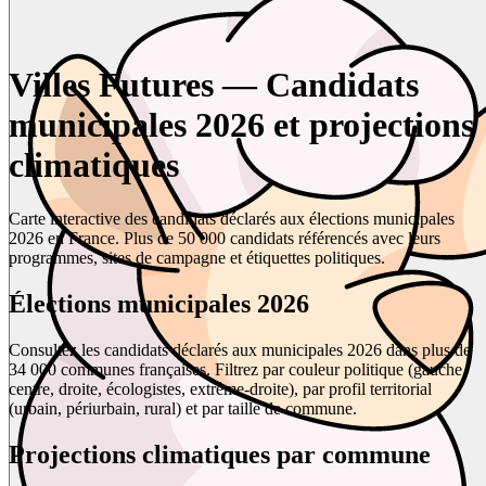
Villes Futures — Candidats
municipales 2026 et projections
climatiques
Carte interactive des candidats déclarés aux élections municipales
2026 en France. Plus de 50 000 candidats référencés avec leurs
programmes, sites de campagne et étiquettes politiques.
Élections municipales 2026
Consultez les candidats déclarés aux municipales 2026 dans plus de
34 000 communes françaises. Filtrez par couleur politique (gauche,
centre, droite, écologistes, extrême-droite), par profil territorial
(urbain, périurbain, rural) et par taille de commune.
Projections climatiques par commune