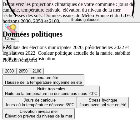
Découvrez les projections climatiques de votre commune : jours de
canicule, température estivale, élévation du niveau de la mer,
sécheresses des sols. Données issues de Météo France et du GIEC,
Brebis galeuses
horizons 2030, 2050 et 2100.
Données politiques
Climat
Résultats des élections municipales 2020, présidentielles 2022 et
législatives 2022. Couleur politique actuelle de la mairie, stabilité
politique, taux d'abstention.
Horizon temporel
2030
2050
2100
Température été
Hausse de la température moyenne en été
Nuits tropicales
Nuits où la température ne descend pas sous 20°C
Jours de canicule
Stress hydrique
Jours où la température dépasse 35°C
Jours avec sol sec en été
Élévation niveau mer
Élévation prévue du niveau de la mer