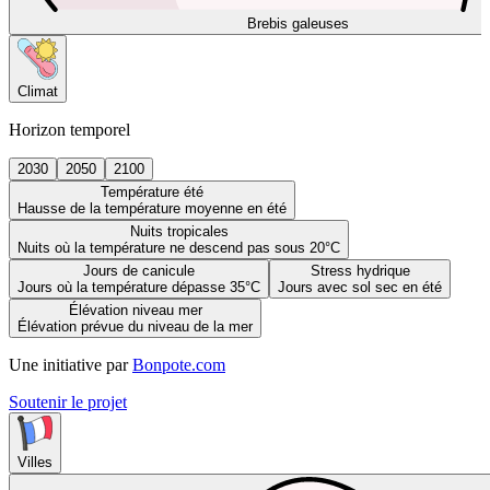
Brebis galeuses
Climat
Horizon temporel
2030
2050
2100
Température été
Hausse de la température moyenne en été
Nuits tropicales
Nuits où la température ne descend pas sous 20°C
Jours de canicule
Stress hydrique
Jours où la température dépasse 35°C
Jours avec sol sec en été
Élévation niveau mer
Élévation prévue du niveau de la mer
Une initiative par
Bonpote.com
Soutenir le projet
Villes