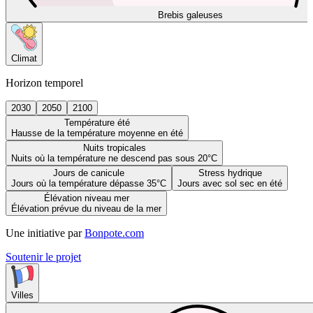
Brebis galeuses
Climat
Horizon temporel
2030
2050
2100
Température été
Hausse de la température moyenne en été
Nuits tropicales
Nuits où la température ne descend pas sous 20°C
Jours de canicule
Stress hydrique
Jours où la température dépasse 35°C
Jours avec sol sec en été
Élévation niveau mer
Élévation prévue du niveau de la mer
Une initiative par
Bonpote.com
Soutenir le projet
Villes