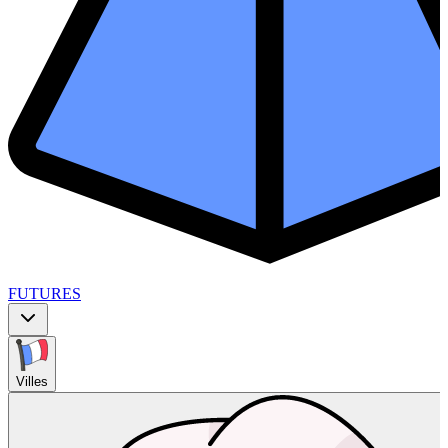
FUTURES
Villes