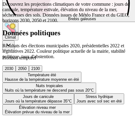
Découvrez les projections climatiques de votre commune : jours de
canicule, température estivale, élévation du niveau de la mer,
sécheresses des sols. Données issues de Météo France et du GIEC,
Brebis galeuses
horizons 2030, 2050 et 2100.
Données politiques
Climat
Résultats des élections municipales 2020, présidentielles 2022 et
législatives 2022. Couleur politique actuelle de la mairie, stabilité
politique, taux d'abstention.
Horizon temporel
2030
2050
2100
Température été
Hausse de la température moyenne en été
Nuits tropicales
Nuits où la température ne descend pas sous 20°C
Jours de canicule
Stress hydrique
Jours où la température dépasse 35°C
Jours avec sol sec en été
Élévation niveau mer
Élévation prévue du niveau de la mer