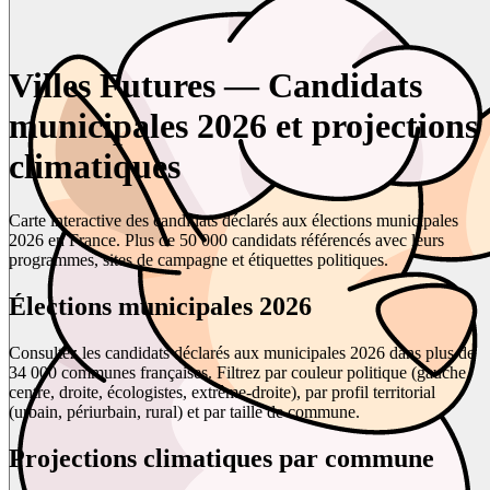
Villes Futures — Candidats
municipales 2026 et projections
climatiques
Carte interactive des candidats déclarés aux élections municipales
2026 en France. Plus de 50 000 candidats référencés avec leurs
programmes, sites de campagne et étiquettes politiques.
Élections municipales 2026
Consultez les candidats déclarés aux municipales 2026 dans plus de
34 000 communes françaises. Filtrez par couleur politique (gauche,
centre, droite, écologistes, extrême-droite), par profil territorial
(urbain, périurbain, rural) et par taille de commune.
Projections climatiques par commune