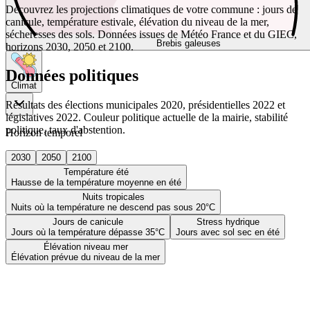
Découvrez les projections climatiques de votre commune : jours de
canicule, température estivale, élévation du niveau de la mer,
sécheresses des sols. Données issues de Météo France et du GIEC,
Brebis galeuses
horizons 2030, 2050 et 2100.
Données politiques
Climat
Résultats des élections municipales 2020, présidentielles 2022 et
législatives 2022. Couleur politique actuelle de la mairie, stabilité
politique, taux d'abstention.
Horizon temporel
2030
2050
2100
Température été
Hausse de la température moyenne en été
Nuits tropicales
Nuits où la température ne descend pas sous 20°C
Jours de canicule
Stress hydrique
Jours où la température dépasse 35°C
Jours avec sol sec en été
Élévation niveau mer
Élévation prévue du niveau de la mer