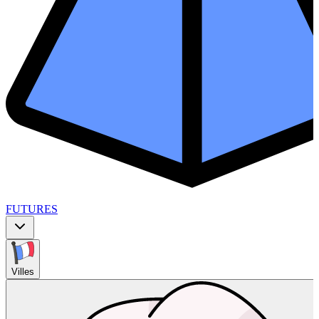
FUTURES
Villes