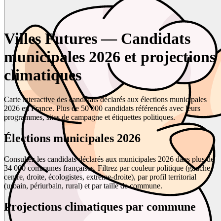
Villes Futures — Candidats
municipales 2026 et projections
climatiques
Carte interactive des candidats déclarés aux élections municipales
2026 en France. Plus de 50 000 candidats référencés avec leurs
programmes, sites de campagne et étiquettes politiques.
Élections municipales 2026
Consultez les candidats déclarés aux municipales 2026 dans plus de
34 000 communes françaises. Filtrez par couleur politique (gauche,
centre, droite, écologistes, extrême-droite), par profil territorial
(urbain, périurbain, rural) et par taille de commune.
Projections climatiques par commune