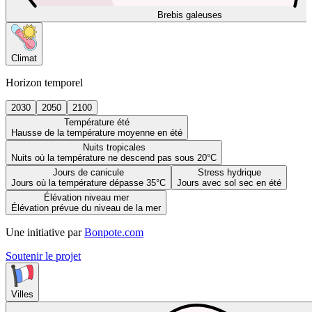
Brebis galeuses
Climat
Horizon temporel
2030
2050
2100
Température été
Hausse de la température moyenne en été
Nuits tropicales
Nuits où la température ne descend pas sous 20°C
Jours de canicule
Stress hydrique
Jours où la température dépasse 35°C
Jours avec sol sec en été
Élévation niveau mer
Élévation prévue du niveau de la mer
Une initiative par
Bonpote.com
Soutenir le projet
Villes