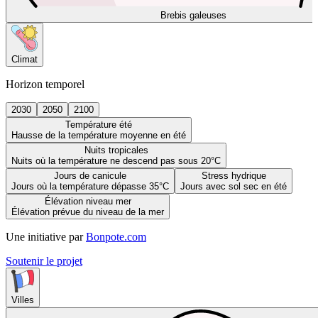
Brebis galeuses
Climat
Horizon temporel
2030
2050
2100
Température été
Hausse de la température moyenne en été
Nuits tropicales
Nuits où la température ne descend pas sous 20°C
Jours de canicule
Stress hydrique
Jours où la température dépasse 35°C
Jours avec sol sec en été
Élévation niveau mer
Élévation prévue du niveau de la mer
Une initiative par
Bonpote.com
Soutenir le projet
Villes