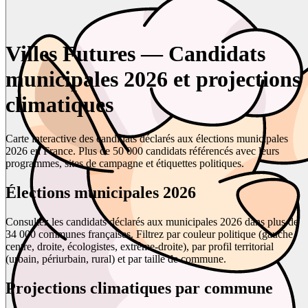
Villes Futures — Candidats
municipales 2026 et projections
climatiques
Carte interactive des candidats déclarés aux élections municipales
2026 en France. Plus de 50 000 candidats référencés avec leurs
programmes, sites de campagne et étiquettes politiques.
Élections municipales 2026
Consultez les candidats déclarés aux municipales 2026 dans plus de
34 000 communes françaises. Filtrez par couleur politique (gauche,
centre, droite, écologistes, extrême-droite), par profil territorial
(urbain, périurbain, rural) et par taille de commune.
Projections climatiques par commune