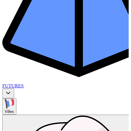
FUTURES
Villes