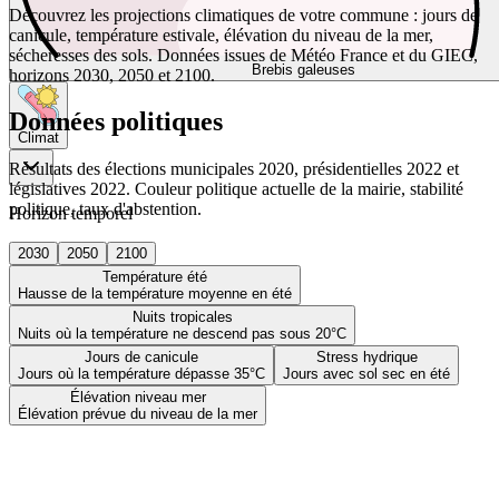
Découvrez les projections climatiques de votre commune : jours de
canicule, température estivale, élévation du niveau de la mer,
sécheresses des sols. Données issues de Météo France et du GIEC,
Brebis galeuses
horizons 2030, 2050 et 2100.
Données politiques
Climat
Résultats des élections municipales 2020, présidentielles 2022 et
législatives 2022. Couleur politique actuelle de la mairie, stabilité
politique, taux d'abstention.
Horizon temporel
2030
2050
2100
Température été
Hausse de la température moyenne en été
Nuits tropicales
Nuits où la température ne descend pas sous 20°C
Jours de canicule
Stress hydrique
Jours où la température dépasse 35°C
Jours avec sol sec en été
Élévation niveau mer
Élévation prévue du niveau de la mer