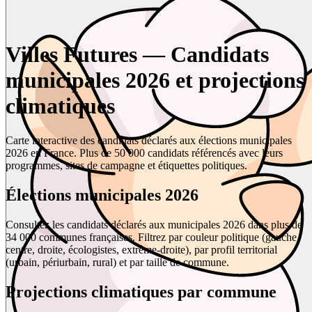
Villes Futures — Candidats
municipales 2026 et projections
climatiques
Carte interactive des candidats déclarés aux élections municipales
2026 en France. Plus de 50 000 candidats référencés avec leurs
programmes, sites de campagne et étiquettes politiques.
Élections municipales 2026
Consultez les candidats déclarés aux municipales 2026 dans plus de
34 000 communes françaises. Filtrez par couleur politique (gauche,
centre, droite, écologistes, extrême-droite), par profil territorial
(urbain, périurbain, rural) et par taille de commune.
Projections climatiques par commune