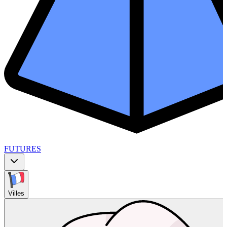
FUTURES
Villes