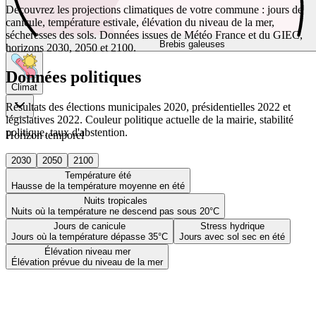
Découvrez les projections climatiques de votre commune : jours de
canicule, température estivale, élévation du niveau de la mer,
sécheresses des sols. Données issues de Météo France et du GIEC,
Brebis galeuses
horizons 2030, 2050 et 2100.
Données politiques
Climat
Résultats des élections municipales 2020, présidentielles 2022 et
législatives 2022. Couleur politique actuelle de la mairie, stabilité
politique, taux d'abstention.
Horizon temporel
2030
2050
2100
Température été
Hausse de la température moyenne en été
Nuits tropicales
Nuits où la température ne descend pas sous 20°C
Jours de canicule
Stress hydrique
Jours où la température dépasse 35°C
Jours avec sol sec en été
Élévation niveau mer
Élévation prévue du niveau de la mer