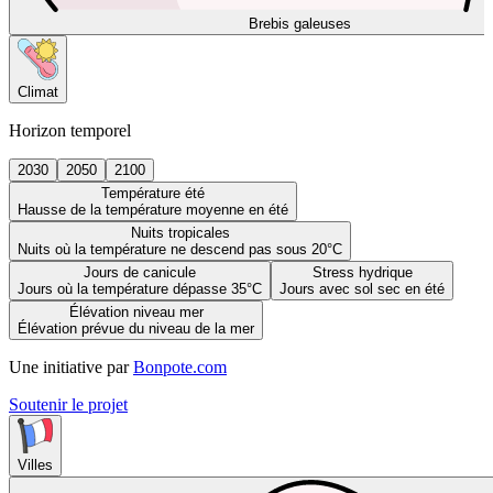
Brebis galeuses
Climat
Horizon temporel
2030
2050
2100
Température été
Hausse de la température moyenne en été
Nuits tropicales
Nuits où la température ne descend pas sous 20°C
Jours de canicule
Stress hydrique
Jours où la température dépasse 35°C
Jours avec sol sec en été
Élévation niveau mer
Élévation prévue du niveau de la mer
Une initiative par
Bonpote.com
Soutenir le projet
Villes