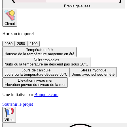
Brebis galeuses
Climat
Horizon temporel
2030
2050
2100
Température été
Hausse de la température moyenne en été
Nuits tropicales
Nuits où la température ne descend pas sous 20°C
Jours de canicule
Stress hydrique
Jours où la température dépasse 35°C
Jours avec sol sec en été
Élévation niveau mer
Élévation prévue du niveau de la mer
Une initiative par
Bonpote.com
Soutenir le projet
Villes