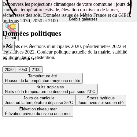
Découvrez les projections climatiques de votre commune : jours de
canicule, température estivale, élévation du niveau de la mer,
sécheresses des sols. Données issues de Météo France et du GIEC,
Brebis galeuses
horizons 2030, 2050 et 2100.
Données politiques
Climat
Résultats des élections municipales 2020, présidentielles 2022 et
législatives 2022. Couleur politique actuelle de la mairie, stabilité
politique, taux d'abstention.
Horizon temporel
2030
2050
2100
Température été
Hausse de la température moyenne en été
Nuits tropicales
Nuits où la température ne descend pas sous 20°C
Jours de canicule
Stress hydrique
Jours où la température dépasse 35°C
Jours avec sol sec en été
Élévation niveau mer
Élévation prévue du niveau de la mer