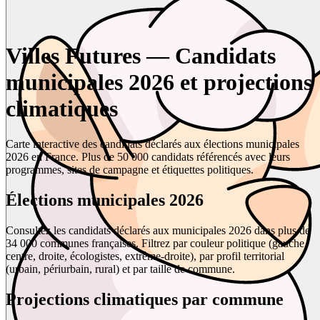
Villes Futures — Candidats
municipales 2026 et projections
climatiques
Carte interactive des candidats déclarés aux élections municipales
2026 en France. Plus de 50 000 candidats référencés avec leurs
programmes, sites de campagne et étiquettes politiques.
Élections municipales 2026
Consultez les candidats déclarés aux municipales 2026 dans plus de
34 000 communes françaises. Filtrez par couleur politique (gauche,
centre, droite, écologistes, extrême-droite), par profil territorial
(urbain, périurbain, rural) et par taille de commune.
Projections climatiques par commune