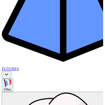
FUTURES
Villes