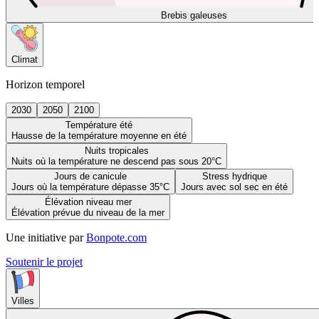
Brebis galeuses
Climat
Horizon temporel
2030
2050
2100
Température été
Hausse de la température moyenne en été
Nuits tropicales
Nuits où la température ne descend pas sous 20°C
Jours de canicule
Stress hydrique
Jours où la température dépasse 35°C
Jours avec sol sec en été
Élévation niveau mer
Élévation prévue du niveau de la mer
Une initiative par
Bonpote.com
Soutenir le projet
Villes