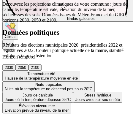
Découvrez les projections climatiques de votre commune : jours de
canicule, température estivale, élévation du niveau de la mer,
sécheresses des sols. Données issues de Météo France et du GIEC,
Brebis galeuses
horizons 2030, 2050 et 2100.
Données politiques
Climat
Résultats des élections municipales 2020, présidentielles 2022 et
législatives 2022. Couleur politique actuelle de la mairie, stabilité
politique, taux d'abstention.
Horizon temporel
2030
2050
2100
Température été
Hausse de la température moyenne en été
Nuits tropicales
Nuits où la température ne descend pas sous 20°C
Jours de canicule
Stress hydrique
Jours où la température dépasse 35°C
Jours avec sol sec en été
Élévation niveau mer
Élévation prévue du niveau de la mer