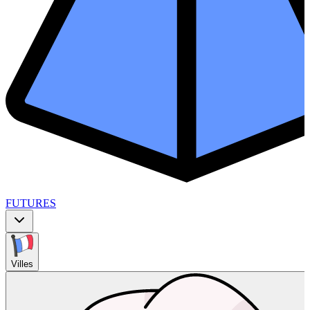
FUTURES
Villes