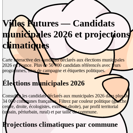
Villes Futures — Candidats
municipales 2026 et projections
climatiques
Carte interactive des candidats déclarés aux élections municipales
2026 en France. Plus de 50 000 candidats référencés avec leurs
programmes, sites de campagne et étiquettes politiques.
Élections municipales 2026
Consultez les candidats déclarés aux municipales 2026 dans plus de
34 000 communes françaises. Filtrez par couleur politique (gauche,
centre, droite, écologistes, extrême-droite), par profil territorial
(urbain, périurbain, rural) et par taille de commune.
Projections climatiques par commune