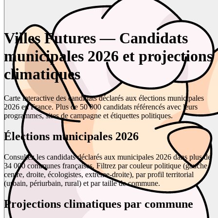
Villes Futures — Candidats
municipales 2026 et projections
climatiques
Carte interactive des candidats déclarés aux élections municipales
2026 en France. Plus de 50 000 candidats référencés avec leurs
programmes, sites de campagne et étiquettes politiques.
Élections municipales 2026
Consultez les candidats déclarés aux municipales 2026 dans plus de
34 000 communes françaises. Filtrez par couleur politique (gauche,
centre, droite, écologistes, extrême-droite), par profil territorial
(urbain, périurbain, rural) et par taille de commune.
Projections climatiques par commune