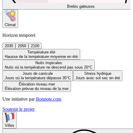
Brebis galeuses
Climat
Horizon temporel
2030
2050
2100
Température été
Hausse de la température moyenne en été
Nuits tropicales
Nuits où la température ne descend pas sous 20°C
Jours de canicule
Stress hydrique
Jours où la température dépasse 35°C
Jours avec sol sec en été
Élévation niveau mer
Élévation prévue du niveau de la mer
Une initiative par
Bonpote.com
Soutenir le projet
Villes