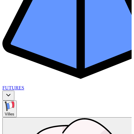
FUTURES
Villes