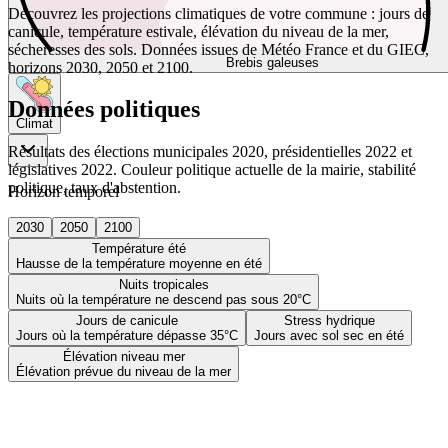
Découvrez les projections climatiques de votre commune : jours de
canicule, température estivale, élévation du niveau de la mer,
sécheresses des sols. Données issues de Météo France et du GIEC,
Brebis galeuses
horizons 2030, 2050 et 2100.
Données politiques
Climat
Résultats des élections municipales 2020, présidentielles 2022 et
législatives 2022. Couleur politique actuelle de la mairie, stabilité
politique, taux d'abstention.
Horizon temporel
2030
2050
2100
Température été
Hausse de la température moyenne en été
Nuits tropicales
Nuits où la température ne descend pas sous 20°C
Jours de canicule
Stress hydrique
Jours où la température dépasse 35°C
Jours avec sol sec en été
Élévation niveau mer
Élévation prévue du niveau de la mer