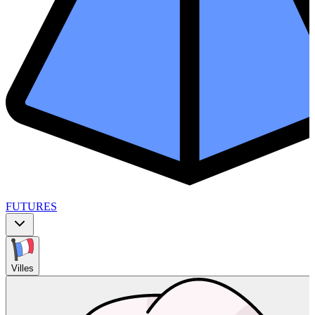
FUTURES
Villes