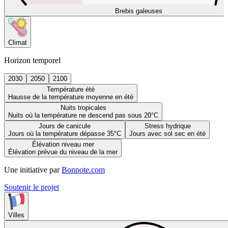
Brebis galeuses
Climat
Horizon temporel
2030
2050
2100
Température été
Hausse de la température moyenne en été
Nuits tropicales
Nuits où la température ne descend pas sous 20°C
Jours de canicule
Stress hydrique
Jours où la température dépasse 35°C
Jours avec sol sec en été
Élévation niveau mer
Élévation prévue du niveau de la mer
Une initiative par
Bonpote.com
Soutenir le projet
Villes