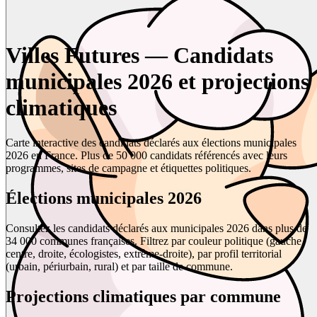
Villes Futures — Candidats
municipales 2026 et projections
climatiques
Carte interactive des candidats déclarés aux élections municipales
2026 en France. Plus de 50 000 candidats référencés avec leurs
programmes, sites de campagne et étiquettes politiques.
Élections municipales 2026
Consultez les candidats déclarés aux municipales 2026 dans plus de
34 000 communes françaises. Filtrez par couleur politique (gauche,
centre, droite, écologistes, extrême-droite), par profil territorial
(urbain, périurbain, rural) et par taille de commune.
Projections climatiques par commune