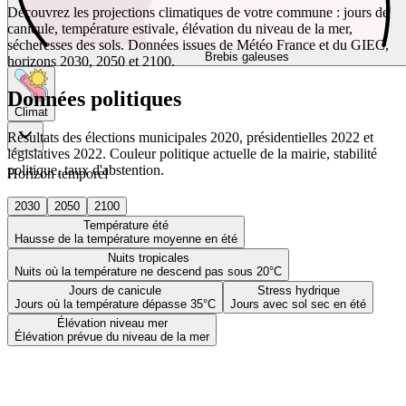
Découvrez les projections climatiques de votre commune : jours de
canicule, température estivale, élévation du niveau de la mer,
sécheresses des sols. Données issues de Météo France et du GIEC,
Brebis galeuses
horizons 2030, 2050 et 2100.
Données politiques
Climat
Résultats des élections municipales 2020, présidentielles 2022 et
législatives 2022. Couleur politique actuelle de la mairie, stabilité
politique, taux d'abstention.
Horizon temporel
2030
2050
2100
Température été
Hausse de la température moyenne en été
Nuits tropicales
Nuits où la température ne descend pas sous 20°C
Jours de canicule
Stress hydrique
Jours où la température dépasse 35°C
Jours avec sol sec en été
Élévation niveau mer
Élévation prévue du niveau de la mer