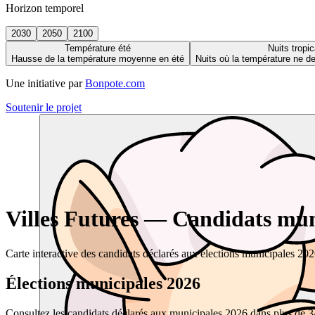
Horizon temporel
2030
2050
2100
Température été
Nuits tropic
Hausse de la température moyenne en été
Nuits où la température ne 
Une initiative par
Bonpote.com
Soutenir le projet
Villes Futures — Candidats muni
Carte interactive des candidats déclarés aux élections municipales 20
Élections municipales 2026
Consultez les candidats déclarés aux municipales 2026 dans plus de 34 0