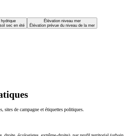
 hydrique
Élévation niveau mer
sol sec en été
Élévation prévue du niveau de la mer
atiques
 sites de campagne et étiquettes politiques.
oite, écologistes, extrême-droite), par profil territorial (urbain,