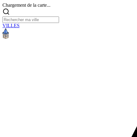
Chargement de la carte...
VILLES