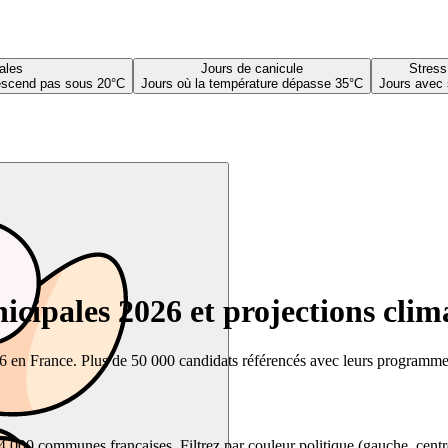
ales
Jours de canicule
Stress
descend pas sous 20°C
Jours où la température dépasse 35°C
Jours avec 
cipales 2026 et projections clim
26 en France. Plus de 50 000 candidats référencés avec leurs programmes,
00 communes françaises. Filtrez par couleur politique (gauche, centre, dr