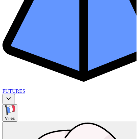
FUTURES
Villes