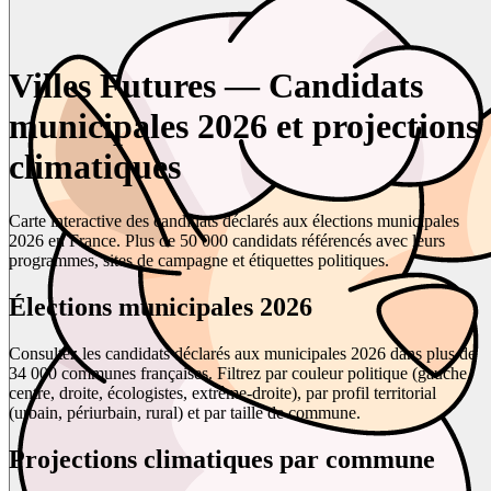
Villes Futures — Candidats
municipales 2026 et projections
climatiques
Carte interactive des candidats déclarés aux élections municipales
2026 en France. Plus de 50 000 candidats référencés avec leurs
programmes, sites de campagne et étiquettes politiques.
Élections municipales 2026
Consultez les candidats déclarés aux municipales 2026 dans plus de
34 000 communes françaises. Filtrez par couleur politique (gauche,
centre, droite, écologistes, extrême-droite), par profil territorial
(urbain, périurbain, rural) et par taille de commune.
Projections climatiques par commune