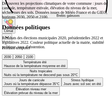
Découvrez les projections climatiques de votre commune : jours de
canicule, température estivale, élévation du niveau de la mer,
sécheresses des sols. Données issues de Météo France et du GIEC,
Brebis galeuses
horizons 2030, 2050 et 2100.
Données politiques
Climat
Résultats des élections municipales 2020, présidentielles 2022 et
législatives 2022. Couleur politique actuelle de la mairie, stabilité
politique, taux d'abstention.
Horizon temporel
2030
2050
2100
Température été
Hausse de la température moyenne en été
Nuits tropicales
Nuits où la température ne descend pas sous 20°C
Jours de canicule
Stress hydrique
Jours où la température dépasse 35°C
Jours avec sol sec en été
Élévation niveau mer
Élévation prévue du niveau de la mer