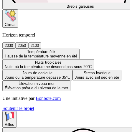
Brebis galeuses
Climat
Horizon temporel
2030
2050
2100
Température été
Hausse de la température moyenne en été
Nuits tropicales
Nuits où la température ne descend pas sous 20°C
Jours de canicule
Stress hydrique
Jours où la température dépasse 35°C
Jours avec sol sec en été
Élévation niveau mer
Élévation prévue du niveau de la mer
Une initiative par
Bonpote.com
Soutenir le projet
Villes