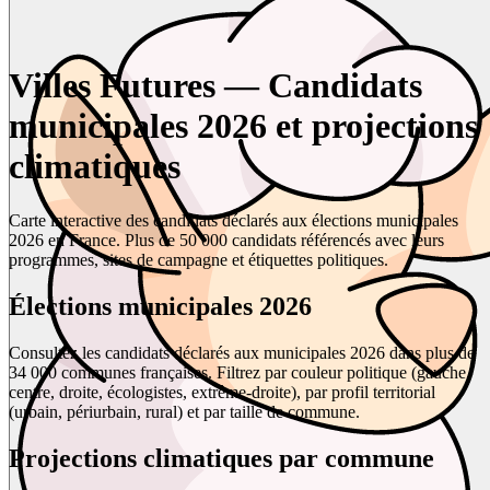
Villes Futures — Candidats
municipales 2026 et projections
climatiques
Carte interactive des candidats déclarés aux élections municipales
2026 en France. Plus de 50 000 candidats référencés avec leurs
programmes, sites de campagne et étiquettes politiques.
Élections municipales 2026
Consultez les candidats déclarés aux municipales 2026 dans plus de
34 000 communes françaises. Filtrez par couleur politique (gauche,
centre, droite, écologistes, extrême-droite), par profil territorial
(urbain, périurbain, rural) et par taille de commune.
Projections climatiques par commune