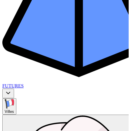
FUTURES
Villes