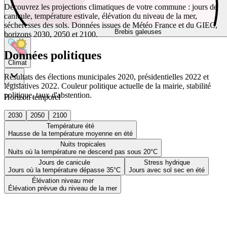
Découvrez les projections climatiques de votre commune : jours de
canicule, température estivale, élévation du niveau de la mer,
sécheresses des sols. Données issues de Météo France et du GIEC,
Brebis galeuses
horizons 2030, 2050 et 2100.
Données politiques
Climat
Résultats des élections municipales 2020, présidentielles 2022 et
législatives 2022. Couleur politique actuelle de la mairie, stabilité
politique, taux d'abstention.
Horizon temporel
2030
2050
2100
Température été
Hausse de la température moyenne en été
Nuits tropicales
Nuits où la température ne descend pas sous 20°C
Jours de canicule
Stress hydrique
Jours où la température dépasse 35°C
Jours avec sol sec en été
Élévation niveau mer
Élévation prévue du niveau de la mer