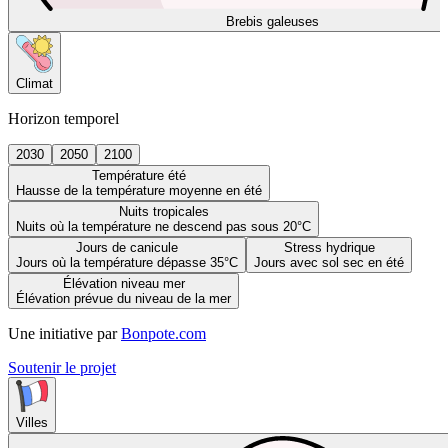
Brebis galeuses
Climat
Horizon temporel
2030
2050
2100
Température été
Hausse de la température moyenne en été
Nuits tropicales
Nuits où la température ne descend pas sous 20°C
Jours de canicule
Stress hydrique
Jours où la température dépasse 35°C
Jours avec sol sec en été
Élévation niveau mer
Élévation prévue du niveau de la mer
Une initiative par
Bonpote.com
Soutenir le projet
Villes