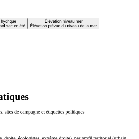
 hydrique
Élévation niveau mer
sol sec en été
Élévation prévue du niveau de la mer
atiques
 sites de campagne et étiquettes politiques.
oite, écologistes, extrême-droite), par profil territorial (urbain,