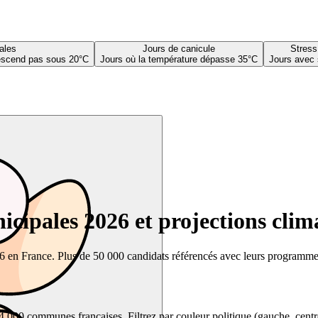
ales
Jours de canicule
Stress
descend pas sous 20°C
Jours où la température dépasse 35°C
Jours avec 
cipales 2026 et projections clim
26 en France. Plus de 50 000 candidats référencés avec leurs programmes,
00 communes françaises. Filtrez par couleur politique (gauche, centre, dr