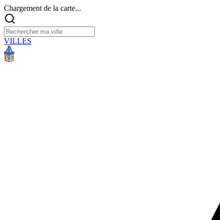
Chargement de la carte...
VILLES