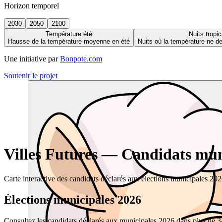
Horizon temporel
2030
2050
2100
Température été
Nuits tropic
Hausse de la température moyenne en été
Nuits où la température ne 
Une initiative par
Bonpote.com
Soutenir le projet
Villes Futures — Candidats muni
Carte interactive des candidats déclarés aux élections municipales 20
Élections municipales 2026
Consultez les candidats déclarés aux municipales 2026 dans plus de 34 0