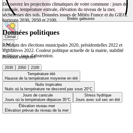
Découvrez les projections climatiques de votre commune : jours de
canicule, température estivale, élévation du niveau de la mer,
sécheresses des sols. Données issues de Météo France et du GIEC,
Brebis galeuses
horizons 2030, 2050 et 2100.
Données politiques
Climat
Résultats des élections municipales 2020, présidentielles 2022 et
législatives 2022. Couleur politique actuelle de la mairie, stabilité
politique, taux d'abstention.
Horizon temporel
2030
2050
2100
Température été
Hausse de la température moyenne en été
Nuits tropicales
Nuits où la température ne descend pas sous 20°C
Jours de canicule
Stress hydrique
Jours où la température dépasse 35°C
Jours avec sol sec en été
Élévation niveau mer
Élévation prévue du niveau de la mer