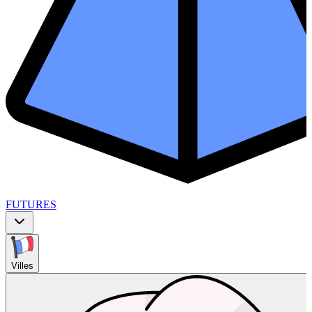
FUTURES
Villes