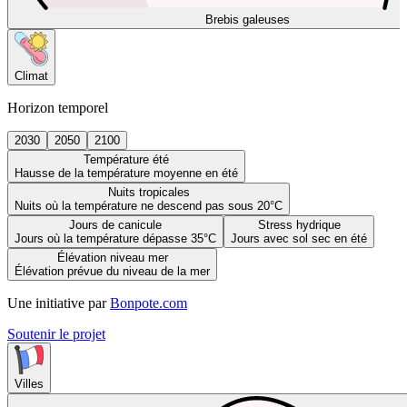
Brebis galeuses
Climat
Horizon temporel
2030
2050
2100
Température été
Hausse de la température moyenne en été
Nuits tropicales
Nuits où la température ne descend pas sous 20°C
Jours de canicule
Stress hydrique
Jours où la température dépasse 35°C
Jours avec sol sec en été
Élévation niveau mer
Élévation prévue du niveau de la mer
Une initiative par
Bonpote.com
Soutenir le projet
Villes