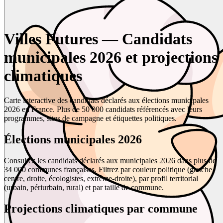
Villes Futures — Candidats
municipales 2026 et projections
climatiques
Carte interactive des candidats déclarés aux élections municipales
2026 en France. Plus de 50 000 candidats référencés avec leurs
programmes, sites de campagne et étiquettes politiques.
Élections municipales 2026
Consultez les candidats déclarés aux municipales 2026 dans plus de
34 000 communes françaises. Filtrez par couleur politique (gauche,
centre, droite, écologistes, extrême-droite), par profil territorial
(urbain, périurbain, rural) et par taille de commune.
Projections climatiques par commune