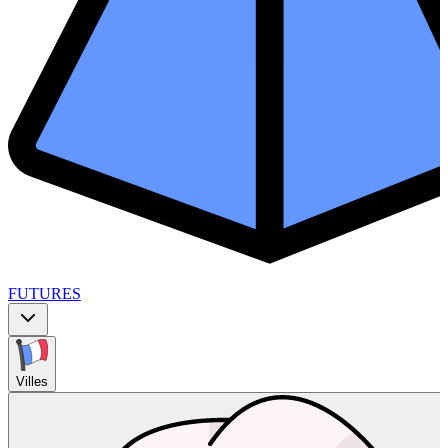
FUTURES
Villes