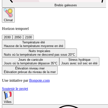
Brebis galeuses
Climat
Horizon temporel
2030
2050
2100
Température été
Hausse de la température moyenne en été
Nuits tropicales
Nuits où la température ne descend pas sous 20°C
Jours de canicule
Stress hydrique
Jours où la température dépasse 35°C
Jours avec sol sec en été
Élévation niveau mer
Élévation prévue du niveau de la mer
Une initiative par
Bonpote.com
Soutenir le projet
Villes