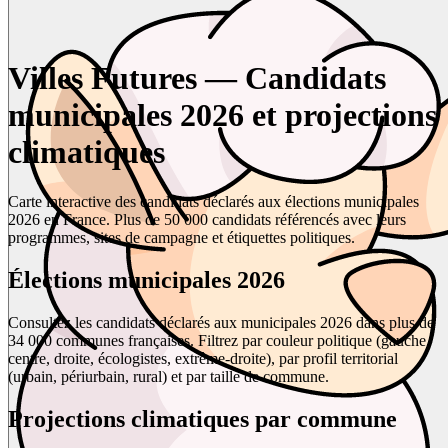
Villes Futures — Candidats
municipales 2026 et projections
climatiques
Carte interactive des candidats déclarés aux élections municipales
2026 en France. Plus de 50 000 candidats référencés avec leurs
programmes, sites de campagne et étiquettes politiques.
Élections municipales 2026
Consultez les candidats déclarés aux municipales 2026 dans plus de
34 000 communes françaises. Filtrez par couleur politique (gauche,
centre, droite, écologistes, extrême-droite), par profil territorial
(urbain, périurbain, rural) et par taille de commune.
Projections climatiques par commune