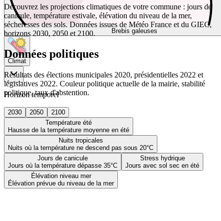
Découvrez les projections climatiques de votre commune : jours de
canicule, température estivale, élévation du niveau de la mer,
sécheresses des sols. Données issues de Météo France et du GIEC,
Brebis galeuses
horizons 2030, 2050 et 2100.
Données politiques
Climat
Résultats des élections municipales 2020, présidentielles 2022 et
législatives 2022. Couleur politique actuelle de la mairie, stabilité
politique, taux d'abstention.
Horizon temporel
2030
2050
2100
Température été
Hausse de la température moyenne en été
Nuits tropicales
Nuits où la température ne descend pas sous 20°C
Jours de canicule
Stress hydrique
Jours où la température dépasse 35°C
Jours avec sol sec en été
Élévation niveau mer
Élévation prévue du niveau de la mer