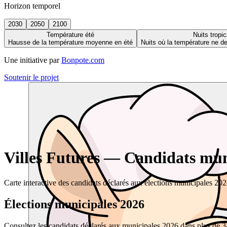
Horizon temporel
2030
2050
2100
Température été
Nuits tropic
Hausse de la température moyenne en été
Nuits où la température ne 
Une initiative par
Bonpote.com
Soutenir le projet
Villes Futures — Candidats muni
Carte interactive des candidats déclarés aux élections municipales 20
Élections municipales 2026
Consultez les candidats déclarés aux municipales 2026 dans plus de 34 0