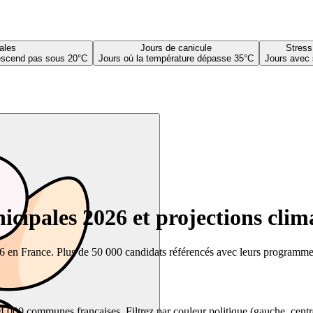
ales
Jours de canicule
Stress
descend pas sous 20°C
Jours où la température dépasse 35°C
Jours avec 
cipales 2026 et projections clim
26 en France. Plus de 50 000 candidats référencés avec leurs programmes,
00 communes françaises. Filtrez par couleur politique (gauche, centre, dr