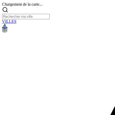
Chargement de la carte...
VILLES