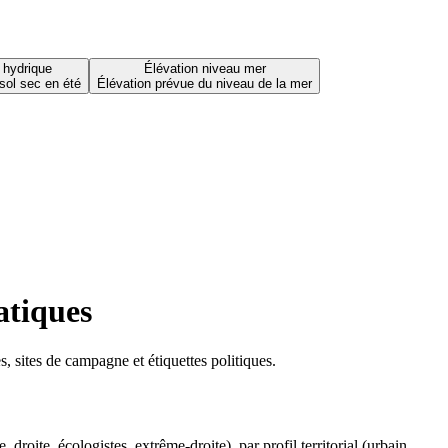
 hydrique
Élévation niveau mer
sol sec en été
Élévation prévue du niveau de la mer
atiques
 sites de campagne et étiquettes politiques.
oite, écologistes, extrême-droite), par profil territorial (urbain,