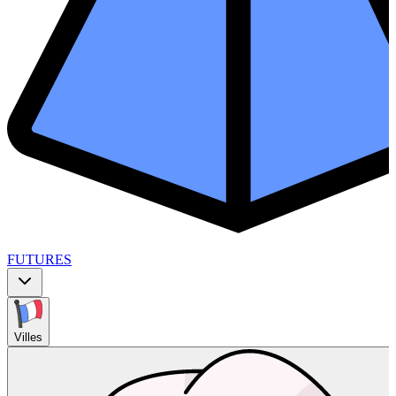
FUTURES
Villes