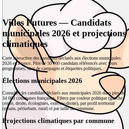
Villes Futures — Candidats
municipales 2026 et projections
climatiques
Carte interactive des candidats déclarés aux élections municipales
2026 en France. Plus de 50 000 candidats référencés avec leurs
programmes, sites de campagne et étiquettes politiques.
Élections municipales 2026
Consultez les candidats déclarés aux municipales 2026 dans plus de
34 000 communes françaises. Filtrez par couleur politique (gauche,
centre, droite, écologistes, extrême-droite), par profil territorial
(urbain, périurbain, rural) et par taille de commune.
Projections climatiques par commune