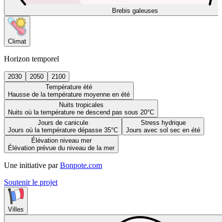
Brebis galeuses
Climat
Horizon temporel
2030
2050
2100
Température été
Hausse de la température moyenne en été
Nuits tropicales
Nuits où la température ne descend pas sous 20°C
Jours de canicule
Stress hydrique
Jours où la température dépasse 35°C
Jours avec sol sec en été
Élévation niveau mer
Élévation prévue du niveau de la mer
Une initiative par
Bonpote.com
Soutenir le projet
Villes