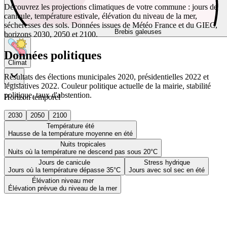
Découvrez les projections climatiques de votre commune : jours de
canicule, température estivale, élévation du niveau de la mer,
sécheresses des sols. Données issues de Météo France et du GIEC,
Brebis galeuses
horizons 2030, 2050 et 2100.
Données politiques
Climat
Résultats des élections municipales 2020, présidentielles 2022 et
législatives 2022. Couleur politique actuelle de la mairie, stabilité
politique, taux d'abstention.
Horizon temporel
2030
2050
2100
Température été
Hausse de la température moyenne en été
Nuits tropicales
Nuits où la température ne descend pas sous 20°C
Jours de canicule
Stress hydrique
Jours où la température dépasse 35°C
Jours avec sol sec en été
Élévation niveau mer
Élévation prévue du niveau de la mer