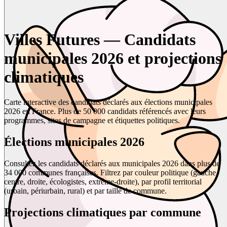
Villes Futures — Candidats
municipales 2026 et projections
climatiques
Carte interactive des candidats déclarés aux élections municipales
2026 en France. Plus de 50 000 candidats référencés avec leurs
programmes, sites de campagne et étiquettes politiques.
Élections municipales 2026
Consultez les candidats déclarés aux municipales 2026 dans plus de
34 000 communes françaises. Filtrez par couleur politique (gauche,
centre, droite, écologistes, extrême-droite), par profil territorial
(urbain, périurbain, rural) et par taille de commune.
Projections climatiques par commune