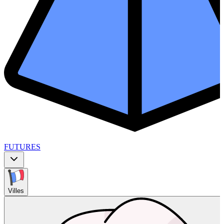
FUTURES
Villes