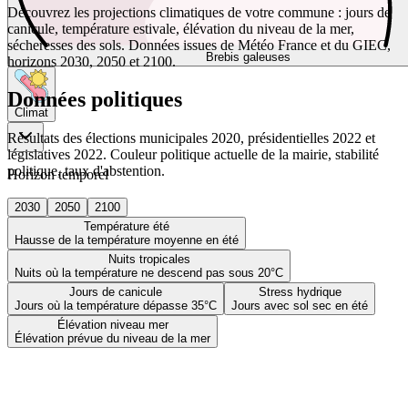
Découvrez les projections climatiques de votre commune : jours de
canicule, température estivale, élévation du niveau de la mer,
sécheresses des sols. Données issues de Météo France et du GIEC,
Brebis galeuses
horizons 2030, 2050 et 2100.
Données politiques
Climat
Résultats des élections municipales 2020, présidentielles 2022 et
législatives 2022. Couleur politique actuelle de la mairie, stabilité
politique, taux d'abstention.
Horizon temporel
2030
2050
2100
Température été
Hausse de la température moyenne en été
Nuits tropicales
Nuits où la température ne descend pas sous 20°C
Jours de canicule
Stress hydrique
Jours où la température dépasse 35°C
Jours avec sol sec en été
Élévation niveau mer
Élévation prévue du niveau de la mer