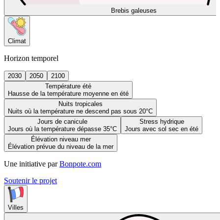
Brebis galeuses
Climat
Horizon temporel
2030
2050
2100
Température été
Hausse de la température moyenne en été
Nuits tropicales
Nuits où la température ne descend pas sous 20°C
Jours de canicule
Stress hydrique
Jours où la température dépasse 35°C
Jours avec sol sec en été
Élévation niveau mer
Élévation prévue du niveau de la mer
Une initiative par
Bonpote.com
Soutenir le projet
Villes