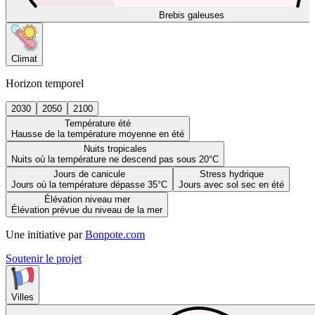
Brebis galeuses
Climat
Horizon temporel
2030
2050
2100
Température été
Hausse de la température moyenne en été
Nuits tropicales
Nuits où la température ne descend pas sous 20°C
Jours de canicule
Stress hydrique
Jours où la température dépasse 35°C
Jours avec sol sec en été
Élévation niveau mer
Élévation prévue du niveau de la mer
Une initiative par
Bonpote.com
Soutenir le projet
Villes