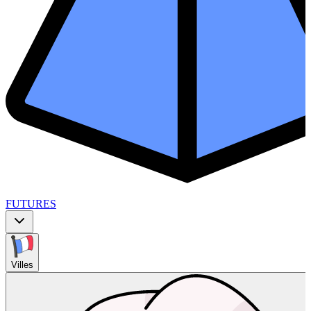
FUTURES
Villes