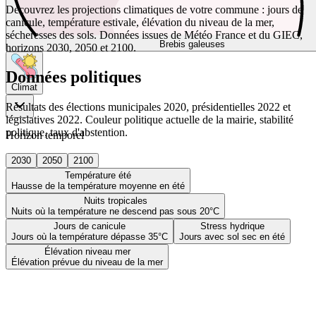
Découvrez les projections climatiques de votre commune : jours de
canicule, température estivale, élévation du niveau de la mer,
sécheresses des sols. Données issues de Météo France et du GIEC,
Brebis galeuses
horizons 2030, 2050 et 2100.
Données politiques
Climat
Résultats des élections municipales 2020, présidentielles 2022 et
législatives 2022. Couleur politique actuelle de la mairie, stabilité
politique, taux d'abstention.
Horizon temporel
2030
2050
2100
Température été
Hausse de la température moyenne en été
Nuits tropicales
Nuits où la température ne descend pas sous 20°C
Jours de canicule
Stress hydrique
Jours où la température dépasse 35°C
Jours avec sol sec en été
Élévation niveau mer
Élévation prévue du niveau de la mer