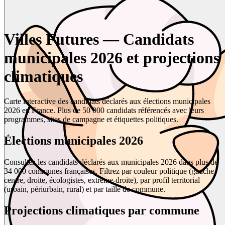
Villes Futures — Candidats
municipales 2026 et projections
climatiques
Carte interactive des candidats déclarés aux élections municipales
2026 en France. Plus de 50 000 candidats référencés avec leurs
programmes, sites de campagne et étiquettes politiques.
Élections municipales 2026
Consultez les candidats déclarés aux municipales 2026 dans plus de
34 000 communes françaises. Filtrez par couleur politique (gauche,
centre, droite, écologistes, extrême-droite), par profil territorial
(urbain, périurbain, rural) et par taille de commune.
Projections climatiques par commune