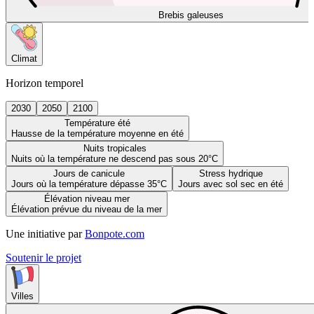
Brebis galeuses
Climat
Horizon temporel
2030
2050
2100
Température été
Hausse de la température moyenne en été
Nuits tropicales
Nuits où la température ne descend pas sous 20°C
Jours de canicule
Stress hydrique
Jours où la température dépasse 35°C
Jours avec sol sec en été
Élévation niveau mer
Élévation prévue du niveau de la mer
Une initiative par
Bonpote.com
Soutenir le projet
Villes