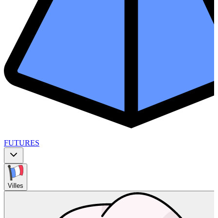
FUTURES
Villes