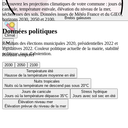
Découvrez les projections climatiques de votre commune : jours de
canicule, température estivale, élévation du niveau de la mer,
sécheresses des sols. Données issues de Météo France et du GIEC,
Brebis galeuses
horizons 2030, 2050 et 2100.
Données politiques
Climat
Résultats des élections municipales 2020, présidentielles 2022 et
législatives 2022. Couleur politique actuelle de la mairie, stabilité
politique, taux d'abstention.
Horizon temporel
2030
2050
2100
Température été
Hausse de la température moyenne en été
Nuits tropicales
Nuits où la température ne descend pas sous 20°C
Jours de canicule
Stress hydrique
Jours où la température dépasse 35°C
Jours avec sol sec en été
Élévation niveau mer
Élévation prévue du niveau de la mer