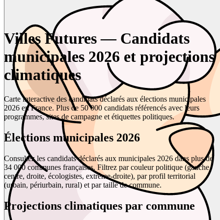
Villes Futures — Candidats
municipales 2026 et projections
climatiques
Carte interactive des candidats déclarés aux élections municipales
2026 en France. Plus de 50 000 candidats référencés avec leurs
programmes, sites de campagne et étiquettes politiques.
Élections municipales 2026
Consultez les candidats déclarés aux municipales 2026 dans plus de
34 000 communes françaises. Filtrez par couleur politique (gauche,
centre, droite, écologistes, extrême-droite), par profil territorial
(urbain, périurbain, rural) et par taille de commune.
Projections climatiques par commune