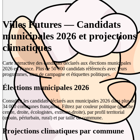
Villes Futures — Candidats
municipales 2026 et projections
climatiques
Carte interactive des candidats déclarés aux élections municipales
2026 en France. Plus de 50 000 candidats référencés avec leurs
programmes, sites de campagne et étiquettes politiques.
Élections municipales 2026
Consultez les candidats déclarés aux municipales 2026 dans plus de
34 000 communes françaises. Filtrez par couleur politique (gauche,
centre, droite, écologistes, extrême-droite), par profil territorial
(urbain, périurbain, rural) et par taille de commune.
Projections climatiques par commune