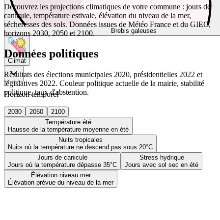
Découvrez les projections climatiques de votre commune : jours de
canicule, température estivale, élévation du niveau de la mer,
sécheresses des sols. Données issues de Météo France et du GIEC,
Brebis galeuses
horizons 2030, 2050 et 2100.
Données politiques
Climat
Résultats des élections municipales 2020, présidentielles 2022 et
législatives 2022. Couleur politique actuelle de la mairie, stabilité
politique, taux d'abstention.
Horizon temporel
2030
2050
2100
Température été
Hausse de la température moyenne en été
Nuits tropicales
Nuits où la température ne descend pas sous 20°C
Jours de canicule
Stress hydrique
Jours où la température dépasse 35°C
Jours avec sol sec en été
Élévation niveau mer
Élévation prévue du niveau de la mer