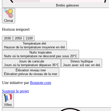
Brebis galeuses
Climat
Horizon temporel
2030
2050
2100
Température été
Hausse de la température moyenne en été
Nuits tropicales
Nuits où la température ne descend pas sous 20°C
Jours de canicule
Stress hydrique
Jours où la température dépasse 35°C
Jours avec sol sec en été
Élévation niveau mer
Élévation prévue du niveau de la mer
Une initiative par
Bonpote.com
Soutenir le projet
Villes