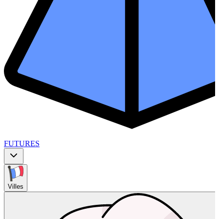
FUTURES
Villes