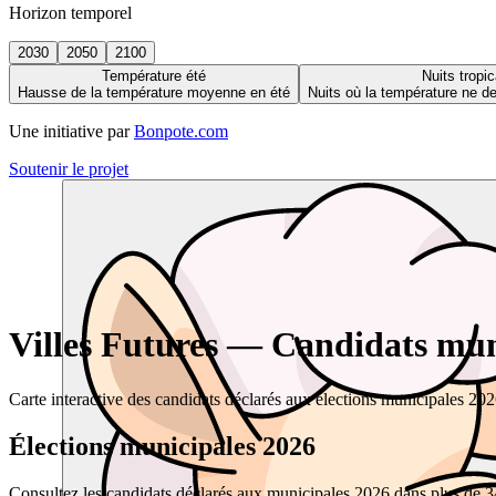
Horizon temporel
2030
2050
2100
Température été
Nuits tropic
Hausse de la température moyenne en été
Nuits où la température ne 
Une initiative par
Bonpote.com
Soutenir le projet
Villes Futures — Candidats muni
Carte interactive des candidats déclarés aux élections municipales 20
Élections municipales 2026
Consultez les candidats déclarés aux municipales 2026 dans plus de 34 0