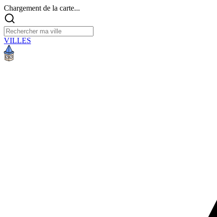
Chargement de la carte...
VILLES