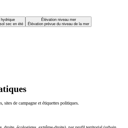
 hydrique
Élévation niveau mer
sol sec en été
Élévation prévue du niveau de la mer
atiques
 sites de campagne et étiquettes politiques.
oite, écologistes, extrême-droite), par profil territorial (urbain,