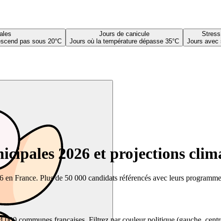
ales
Jours de canicule
Stress
descend pas sous 20°C
Jours où la température dépasse 35°C
Jours avec 
cipales 2026 et projections clim
26 en France. Plus de 50 000 candidats référencés avec leurs programmes,
00 communes françaises. Filtrez par couleur politique (gauche, centre, dr